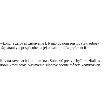
ej výkonu, a zároveň získavame k týmto údajom prístup (tzv. súbory
šej stránky a prispôsobenia jej obsahu podľa preferencií
eliť v nastaveniach kliknutím na „Zobraziť predvoľby“ a rozbalia sa
po dobu 6 mesiacov. Nastavenie súborov cookie môžete kedykoľvek