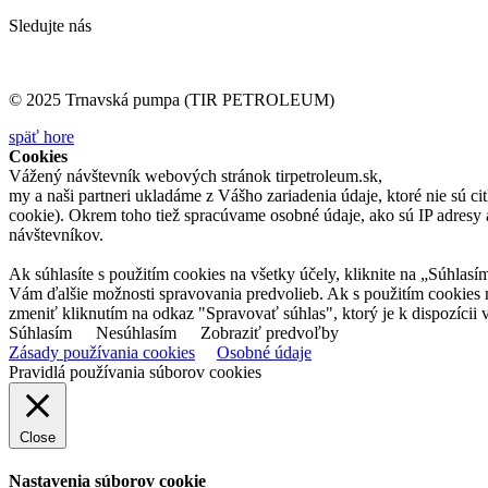
Sledujte nás
© 2025 Trnavská pumpa (TIR PETROLEUM)
späť hore
Cookies
Vážený návštevník webových stránok tirpetroleum.sk,
my a naši partneri ukladáme z Vášho zariadenia údaje, ktoré nie sú ci
cookie). Okrem toho tiež spracúvame osobné údaje, ako sú IP adresy a
návštevníkov.
Ak súhlasíte s použitím cookies na všetky účely, kliknite na „Súhlasí
Vám ďalšie možnosti spravovania predvolieb. Ak s použitím cookies
zmeniť kliknutím na odkaz "Spravovať súhlas", ktorý je k dispozícii v
Súhlasím
Nesúhlasím
Zobraziť predvoľby
Zásady používania cookies
Osobné údaje
Pravidlá používania súborov cookies
Close
Nastavenia súborov cookie