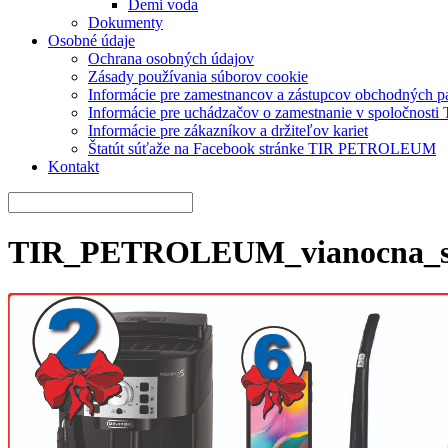
Demi voda
Dokumenty
Osobné údaje
Ochrana osobných údajov
Zásady používania súborov cookie
Informácie pre zamestnancov a zástupcov obchodných 
Informácie pre uchádzačov o zamestnanie v spoločnos
Informácie pre zákazníkov a držiteľov kariet
Štatút súťaže na Facebook stránke TIR PETROLEUM
Kontakt
TIR_PETROLEUM_vianocna_su