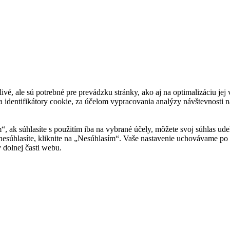
tlivé, ale sú potrebné pre prevádzku stránky, ako aj na optimalizáciu j
 identifikátory cookie, za účelom vypracovania analýzy návštevnosti na
m“, ak súhlasíte s použitím iba na vybrané účely, môžete svoj súhlas ud
 nesúhlasíte, kliknite na „Nesúhlasím“. Vaše nastavenie uchovávame 
 dolnej časti webu.