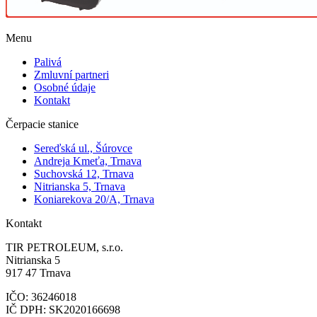
Menu
Palivá
Zmluvní partneri
Osobné údaje
Kontakt
Čerpacie stanice
Sereďská ul., Šúrovce
Andreja Kmeťa, Trnava
Suchovská 12, Trnava
Nitrianska 5, Trnava
Koniarekova 20/A, Trnava
Kontakt
TIR PETROLEUM, s.r.o.
Nitrianska 5
917 47 Trnava
IČO: 36246018
IČ DPH: SK2020166698