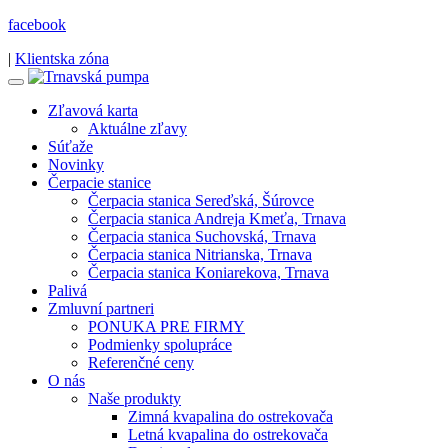
facebook
|
Klientska zóna
Zľavová karta
Aktuálne zľavy
Súťaže
Novinky
Čerpacie stanice
Čerpacia stanica Sereďská, Šúrovce
Čerpacia stanica Andreja Kmeťa, Trnava
Čerpacia stanica Suchovská, Trnava
Čerpacia stanica Nitrianska, Trnava
Čerpacia stanica Koniarekova, Trnava
Palivá
Zmluvní partneri
PONUKA PRE FIRMY
Podmienky spolupráce
Referenčné ceny
O nás
Naše produkty
Zimná kvapalina do ostrekovača
Letná kvapalina do ostrekovača