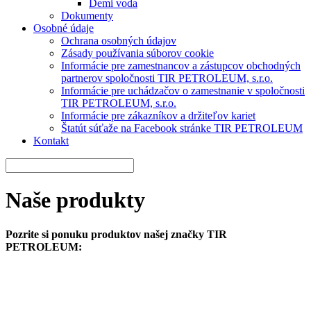
Demi voda
Dokumenty
Osobné údaje
Ochrana osobných údajov
Zásady používania súborov cookie
Informácie pre zamestnancov a zástupcov obchodných
partnerov spoločnosti TIR PETROLEUM, s.r.o.
Informácie pre uchádzačov o zamestnanie v spoločnosti
TIR PETROLEUM, s.r.o.
Informácie pre zákazníkov a držiteľov kariet
Štatút súťaže na Facebook stránke TIR PETROLEUM
Kontakt
Naše produkty
Pozrite si ponuku produktov našej značky TIR
PETROLEUM: