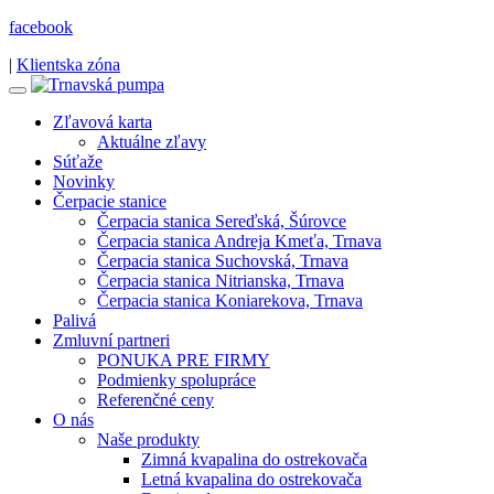
facebook
|
Klientska zóna
Zľavová karta
Aktuálne zľavy
Súťaže
Novinky
Čerpacie stanice
Čerpacia stanica Sereďská, Šúrovce
Čerpacia stanica Andreja Kmeťa, Trnava
Čerpacia stanica Suchovská, Trnava
Čerpacia stanica Nitrianska, Trnava
Čerpacia stanica Koniarekova, Trnava
Palivá
Zmluvní partneri
PONUKA PRE FIRMY
Podmienky spolupráce
Referenčné ceny
O nás
Naše produkty
Zimná kvapalina do ostrekovača
Letná kvapalina do ostrekovača