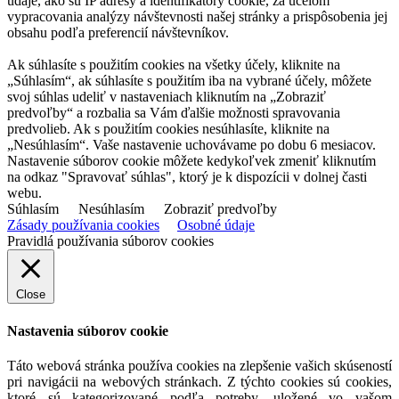
údaje, ako sú IP adresy a identifikátory cookie, za účelom
vypracovania analýzy návštevnosti našej stránky a prispôsobenia jej
obsahu podľa preferencií návštevníkov.
Ak súhlasíte s použitím cookies na všetky účely, kliknite na
„Súhlasím“, ak súhlasíte s použitím iba na vybrané účely, môžete
svoj súhlas udeliť v nastaveniach kliknutím na „Zobraziť
predvoľby“ a rozbalia sa Vám ďalšie možnosti spravovania
predvolieb. Ak s použitím cookies nesúhlasíte, kliknite na
„Nesúhlasím“. Vaše nastavenie uchovávame po dobu 6 mesiacov.
Nastavenie súborov cookie môžete kedykoľvek zmeniť kliknutím
na odkaz "Spravovať súhlas", ktorý je k dispozícii v dolnej časti
webu.
Súhlasím
Nesúhlasím
Zobraziť predvoľby
Zásady používania cookies
Osobné údaje
Pravidlá používania súborov cookies
Close
Nastavenia súborov cookie
Táto webová stránka používa cookies na zlepšenie vašich skúseností
pri navigácii na webových stránkach. Z týchto cookies sú cookies,
ktoré sú kategorizované podľa potreby, uložené vo vašom