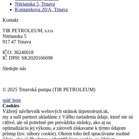
Nitrianska 5, Trnava
Koniarekova 20/A, Trnava
Kontakt
TIR PETROLEUM, s.r.o.
Nitrianska 5
917 47 Trnava
IČO: 36246018
IČ DPH: SK2020166698
Sledujte nás
© 2025 Trnavská pumpa (TIR PETROLEUM)
späť hore
Cookies
Vážený návštevník webových stránok tirpetroleum.sk,
my a naši partneri ukladáme z Vášho zariadenia údaje, ktoré nie sú
citlivé, ale sú potrebné pre prevádzku stránky, ako aj na
optimalizáciu jej výkonu, a zároveň získavame k týmto údajom
prístup (tzv. súbory cookie). Okrem toho tiež spracúvame osobné