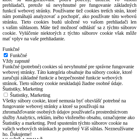
prehliadači, pretože sú nevyhnutné pre fungovanie základných
funkcií webovej stránky. Používame tiež cookies tretích strán, ktoré
nám pomáhajú analyzovať a pochopiť, ako používate túto webovú
stránku. Tieto cookies budú uložené vo vašom prehliadači len
s vašim súhlasom. Máte tiež možnosť odhlásiť sa z týchto súborov
cookie. Vylúčenie niektorých z týchto súborov cookie však môže
mať vplyv na vaše prehliadanie.
Funkčné
Funkčné
Vždy zapnuté
Funkčné (potrebné) cookies sú nevyhnutné pre správne fungovanie
webovej stránky. Táto kategória obsahuje iba súbory cookie, ktoré
zaručujú základné funkcie a bezpečnostné funkcie webových
stránok. Tieto súbory cookie neukladajú žiadne osobné údaje.
Štatistiky, Marketing
Štatistiky, Marketing
Všetky súbory cookie, ktoré nemusia byť obzvlášť potrebné na
fungovanie webovej stránky a ktoré sa používajú na
zhromažďovanie osobných údajov používateľa prostredníctvom
služby Analytics, reklám, iného vloženého obsahu, označujeme ako
Štatistiky a marketing. Pred spustením týchto súborov cookie na
vašich webových stránkach je potrebný Váš súhlas. Nezneužívame
ho. Ďakujeme!