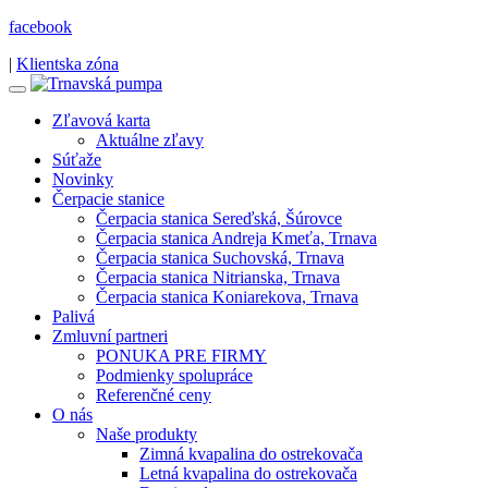
facebook
|
Klientska zóna
Zľavová karta
Aktuálne zľavy
Súťaže
Novinky
Čerpacie stanice
Čerpacia stanica Sereďská, Šúrovce
Čerpacia stanica Andreja Kmeťa, Trnava
Čerpacia stanica Suchovská, Trnava
Čerpacia stanica Nitrianska, Trnava
Čerpacia stanica Koniarekova, Trnava
Palivá
Zmluvní partneri
PONUKA PRE FIRMY
Podmienky spolupráce
Referenčné ceny
O nás
Naše produkty
Zimná kvapalina do ostrekovača
Letná kvapalina do ostrekovača