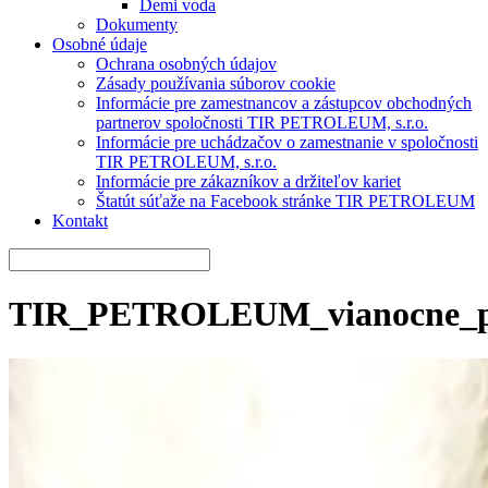
Demi voda
Dokumenty
Osobné údaje
Ochrana osobných údajov
Zásady používania súborov cookie
Informácie pre zamestnancov a zástupcov obchodných
partnerov spoločnosti TIR PETROLEUM, s.r.o.
Informácie pre uchádzačov o zamestnanie v spoločnosti
TIR PETROLEUM, s.r.o.
Informácie pre zákazníkov a držiteľov kariet
Štatút súťaže na Facebook stránke TIR PETROLEUM
Kontakt
TIR_PETROLEUM_vianocne_po