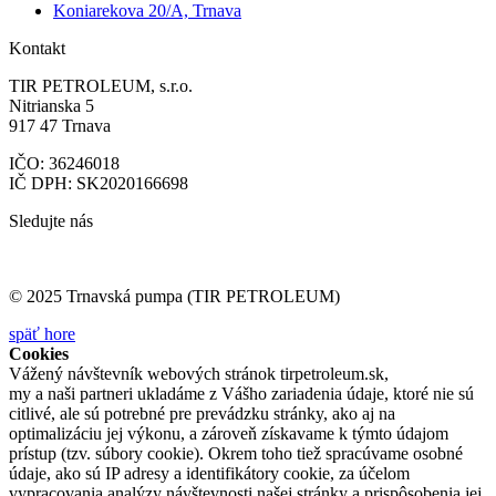
Koniarekova 20/A, Trnava
Kontakt
TIR PETROLEUM, s.r.o.
Nitrianska 5
917 47 Trnava
IČO: 36246018
IČ DPH: SK2020166698
Sledujte nás
© 2025 Trnavská pumpa (TIR PETROLEUM)
späť hore
Cookies
Vážený návštevník webových stránok tirpetroleum.sk,
my a naši partneri ukladáme z Vášho zariadenia údaje, ktoré nie sú
citlivé, ale sú potrebné pre prevádzku stránky, ako aj na
optimalizáciu jej výkonu, a zároveň získavame k týmto údajom
prístup (tzv. súbory cookie). Okrem toho tiež spracúvame osobné
údaje, ako sú IP adresy a identifikátory cookie, za účelom
vypracovania analýzy návštevnosti našej stránky a prispôsobenia jej