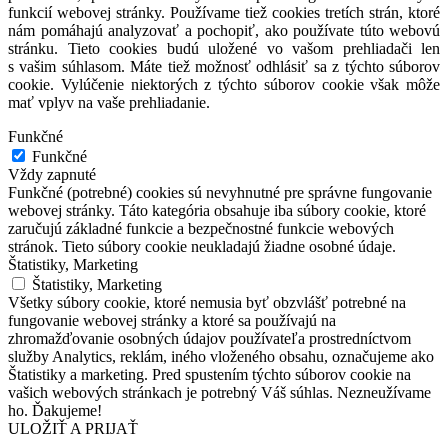
funkcií webovej stránky. Používame tiež cookies tretích strán, ktoré
nám pomáhajú analyzovať a pochopiť, ako používate túto webovú
stránku. Tieto cookies budú uložené vo vašom prehliadači len
s vašim súhlasom. Máte tiež možnosť odhlásiť sa z týchto súborov
cookie. Vylúčenie niektorých z týchto súborov cookie však môže
mať vplyv na vaše prehliadanie.
Funkčné
Funkčné
Vždy zapnuté
Funkčné (potrebné) cookies sú nevyhnutné pre správne fungovanie
webovej stránky. Táto kategória obsahuje iba súbory cookie, ktoré
zaručujú základné funkcie a bezpečnostné funkcie webových
stránok. Tieto súbory cookie neukladajú žiadne osobné údaje.
Štatistiky, Marketing
Štatistiky, Marketing
Všetky súbory cookie, ktoré nemusia byť obzvlášť potrebné na
fungovanie webovej stránky a ktoré sa používajú na
zhromažďovanie osobných údajov používateľa prostredníctvom
služby Analytics, reklám, iného vloženého obsahu, označujeme ako
Štatistiky a marketing. Pred spustením týchto súborov cookie na
vašich webových stránkach je potrebný Váš súhlas. Nezneužívame
ho. Ďakujeme!
ULOŽIŤ A PRIJAŤ