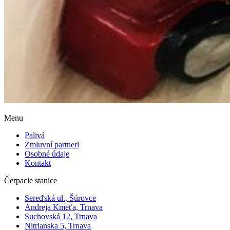
Menu
Palivá
Zmluvní partneri
Osobné údaje
Kontakt
Čerpacie stanice
Sereďská ul., Šúrovce
Andreja Kmeťa, Trnava
Suchovská 12, Trnava
Nitrianska 5, Trnava