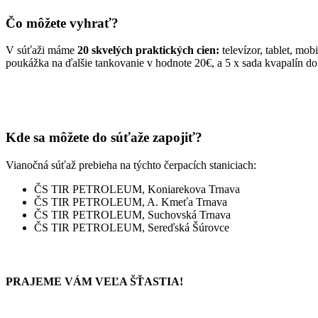
Čo môžete vyhrať?
V súťaži máme
20 skvelých praktických cien:
televízor, tablet, mo
poukážka na ďalšie tankovanie v hodnote 20€, a 5 x sada kvapalín do
Kde sa môžete do súťaže zapojiť?
Vianočná súťaž prebieha na týchto čerpacích staniciach:
ČS TIR PETROLEUM, Koniarekova Trnava
ČS TIR PETROLEUM, A. Kmeťa Trnava
ČS TIR PETROLEUM, Suchovská Trnava
ČS TIR PETROLEUM, Sereďská Šúrovce
PRAJEME VÁM VEĽA ŠŤASTIA!