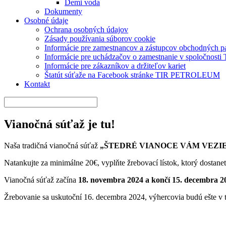
Demi voda
Dokumenty
Osobné údaje
Ochrana osobných údajov
Zásady používania súborov cookie
Informácie pre zamestnancov a zástupcov obchodných 
Informácie pre uchádzačov o zamestnanie v spoločnos
Informácie pre zákazníkov a držiteľov kariet
Štatút súťaže na Facebook stránke TIR PETROLEUM
Kontakt
Vianočná súťaž je tu!
Naša tradičná vianočná súťaž
„ŠTEDRÉ VIANOCE VÁM VEZI
Natankujte za minimálne 20€, vyplňte žrebovací lístok, ktorý dostane
Vianočná súťaž začína
18. novembra 2024 a končí 15. decembra 2
Žrebovanie sa uskutoční 16. decembra 2024, výhercovia budú ešte v t