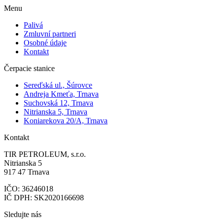
Menu
Palivá
Zmluvní partneri
Osobné údaje
Kontakt
Čerpacie stanice
Sereďská ul., Šúrovce
Andreja Kmeťa, Trnava
Suchovská 12, Trnava
Nitrianska 5, Trnava
Koniarekova 20/A, Trnava
Kontakt
TIR PETROLEUM, s.r.o.
Nitrianska 5
917 47 Trnava
IČO: 36246018
IČ DPH: SK2020166698
Sledujte nás