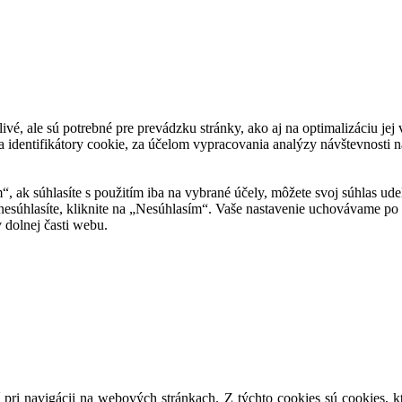
tlivé, ale sú potrebné pre prevádzku stránky, ako aj na optimalizáciu j
 identifikátory cookie, za účelom vypracovania analýzy návštevnosti na
m“, ak súhlasíte s použitím iba na vybrané účely, môžete svoj súhlas ud
 nesúhlasíte, kliknite na „Nesúhlasím“. Vaše nastavenie uchovávame 
 dolnej časti webu.
 pri navigácii na webových stránkach. Z týchto cookies sú cookies, k