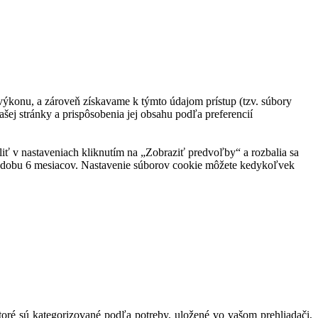
ej výkonu, a zároveň získavame k týmto údajom prístup (tzv. súbory
šej stránky a prispôsobenia jej obsahu podľa preferencií
eliť v nastaveniach kliknutím na „Zobraziť predvoľby“ a rozbalia sa
po dobu 6 mesiacov. Nastavenie súborov cookie môžete kedykoľvek
toré sú kategorizované podľa potreby, uložené vo vašom prehliadači,