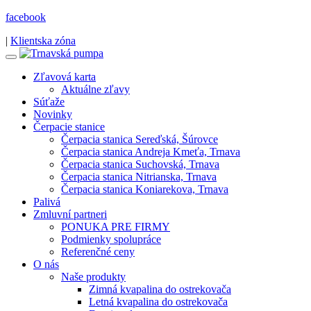
facebook
|
Klientska zóna
Zľavová karta
Aktuálne zľavy
Súťaže
Novinky
Čerpacie stanice
Čerpacia stanica Sereďská, Šúrovce
Čerpacia stanica Andreja Kmeťa, Trnava
Čerpacia stanica Suchovská, Trnava
Čerpacia stanica Nitrianska, Trnava
Čerpacia stanica Koniarekova, Trnava
Palivá
Zmluvní partneri
PONUKA PRE FIRMY
Podmienky spolupráce
Referenčné ceny
O nás
Naše produkty
Zimná kvapalina do ostrekovača
Letná kvapalina do ostrekovača