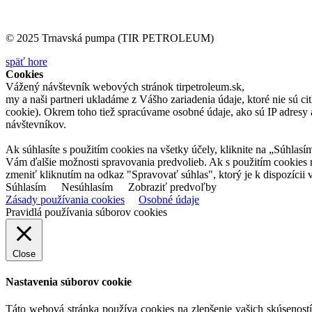
© 2025 Trnavská pumpa (TIR PETROLEUM)
späť hore
Cookies
Vážený návštevník webových stránok tirpetroleum.sk,
my a naši partneri ukladáme z Vášho zariadenia údaje, ktoré nie sú ci
cookie). Okrem toho tiež spracúvame osobné údaje, ako sú IP adresy a
návštevníkov.
Ak súhlasíte s použitím cookies na všetky účely, kliknite na „Súhlasí
Vám ďalšie možnosti spravovania predvolieb. Ak s použitím cookies
zmeniť kliknutím na odkaz "Spravovať súhlas", ktorý je k dispozícii v
Súhlasím
Nesúhlasím
Zobraziť predvoľby
Zásady používania cookies
Osobné údaje
Pravidlá používania súborov cookies
Close
Nastavenia súborov cookie
Táto webová stránka používa cookies na zlepšenie vašich skúseností