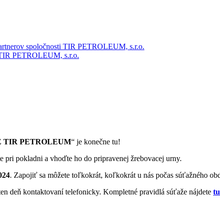
partnerov spoločnosti TIR PETROLEUM, s.r.o.
ti TIR PETROLEUM, s.r.o.
E TIR PETROLEUM
“ je konečne tu!
te pri pokladni a vhoďte ho do pripravenej žrebovacej urny.
024
. Zapojiť sa môžete toľkokrát, koľkokrát u nás počas súťažného ob
en deň kontaktovaní telefonicky. Kompletné pravidlá súťaže nájdete
tu