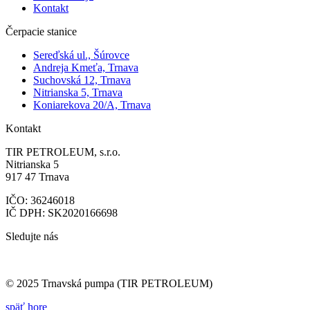
Kontakt
Čerpacie stanice
Sereďská ul., Šúrovce
Andreja Kmeťa, Trnava
Suchovská 12, Trnava
Nitrianska 5, Trnava
Koniarekova 20/A, Trnava
Kontakt
TIR PETROLEUM, s.r.o.
Nitrianska 5
917 47 Trnava
IČO: 36246018
IČ DPH: SK2020166698
Sledujte nás
© 2025 Trnavská pumpa (TIR PETROLEUM)
späť hore