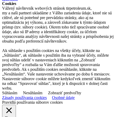
Cookies
Vážený návštevník webových stránok tirpetroleum.sk,
my a naši partneri ukladáme z Vášho zariadenia údaje, ktoré nie sú
citlivé, ale sú potrebné pre prevádzku stránky, ako aj na
optimalizáciu jej výkonu, a zároveň získavame k týmto údajom
prístup (tzv. súbory cookie). Okrem toho tiež spracúvame osobné
údaje, ako sú IP adresy a identifikátory cookie, za účelom
vypracovania analýzy návštevnosti našej stránky a prispôsobenia jej
obsahu podľa preferencií návštevníkov.
Ak súhlasíte s použitím cookies na všetky účely, kliknite na
„Súhlasím“, ak súhlasíte s použitím iba na vybrané účely, môžete
svoj súhlas udeliť v nastaveniach kliknutím na „Zobraziť
predvoľby“ a rozbalia sa Vám ďalšie možnosti spravovania
predvolieb. Ak s použitím cookies nesúhlasíte, kliknite na
„Nesúhlasím“. Vaše nastavenie uchovávame po dobu 6 mesiacov.
Nastavenie súborov cookie môžete kedykoľvek zmeniť kliknutím
na odkaz "Spravovať súhlas", ktorý je k dispozícii v dolnej časti
webu.
Súhlasím
Nesúhlasím
Zobraziť predvoľby
Zásady používania cookies
Osobné údaje
Pravidlá používania súborov cookies