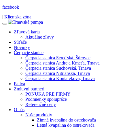
facebook
|
Klientska zóna
Zľavová karta
Aktuálne zľavy
Súťaže
Novinky
Čerpacie stanice
Čerpacia stanica Sereďská, Šúrovce
Čerpacia stanica Andreja Kmeťa, Trnava
Čerpacia stanica Suchovská, Trnava
Čerpacia stanica Nitrianska, Trnava
Čerpacia stanica Koniarekova, Trnava
Palivá
Zmluvní partneri
PONUKA PRE FIRMY
Podmienky spolupráce
Referenčné ceny
O nás
Naše produkty
Zimná kvapalina do ostrekovača
Letná kvapalina do ostrekovača