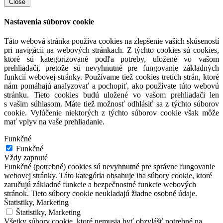
Close
Nastavenia súborov cookie
Táto webová stránka používa cookies na zlepšenie vašich skúseností
pri navigácii na webových stránkach. Z týchto cookies sú cookies,
ktoré sú kategorizované podľa potreby, uložené vo vašom
prehliadači, pretože sú nevyhnutné pre fungovanie základných
funkcií webovej stránky. Používame tiež cookies tretích strán, ktoré
nám pomáhajú analyzovať a pochopiť, ako používate túto webovú
stránku. Tieto cookies budú uložené vo vašom prehliadači len
s vašim súhlasom. Máte tiež možnosť odhlásiť sa z týchto súborov
cookie. Vylúčenie niektorých z týchto súborov cookie však môže
mať vplyv na vaše prehliadanie.
Funkčné
Funkčné
Vždy zapnuté
Funkčné (potrebné) cookies sú nevyhnutné pre správne fungovanie
webovej stránky. Táto kategória obsahuje iba súbory cookie, ktoré
zaručujú základné funkcie a bezpečnostné funkcie webových
stránok. Tieto súbory cookie neukladajú žiadne osobné údaje.
Štatistiky, Marketing
Štatistiky, Marketing
Všetky súbory cookie, ktoré nemusia byť obzvlášť potrebné na