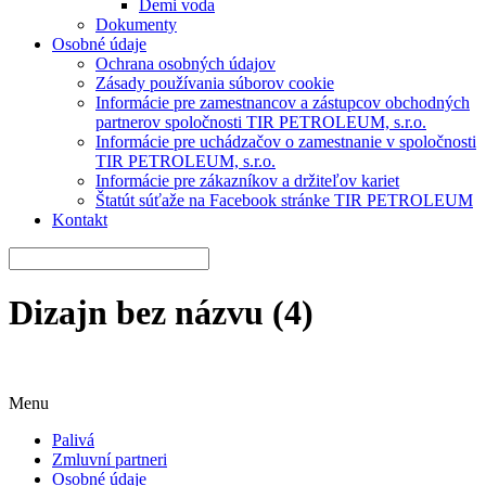
Demi voda
Dokumenty
Osobné údaje
Ochrana osobných údajov
Zásady používania súborov cookie
Informácie pre zamestnancov a zástupcov obchodných
partnerov spoločnosti TIR PETROLEUM, s.r.o.
Informácie pre uchádzačov o zamestnanie v spoločnosti
TIR PETROLEUM, s.r.o.
Informácie pre zákazníkov a držiteľov kariet
Štatút súťaže na Facebook stránke TIR PETROLEUM
Kontakt
Dizajn bez názvu (4)
Menu
Palivá
Zmluvní partneri
Osobné údaje