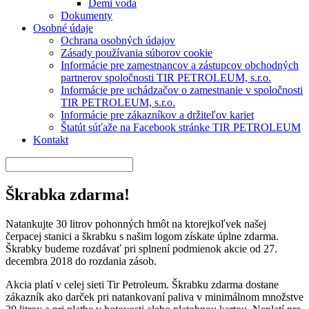
Demi voda
Dokumenty
Osobné údaje
Ochrana osobných údajov
Zásady používania súborov cookie
Informácie pre zamestnancov a zástupcov obchodných
partnerov spoločnosti TIR PETROLEUM, s.r.o.
Informácie pre uchádzačov o zamestnanie v spoločnosti
TIR PETROLEUM, s.r.o.
Informácie pre zákazníkov a držiteľov kariet
Štatút súťaže na Facebook stránke TIR PETROLEUM
Kontakt
Škrabka zdarma!
Natankujte 30 litrov pohonných hmôt na ktorejkoľvek našej
čerpacej stanici a škrabku s našim logom získate úplne zdarma.
Škrabky budeme rozdávať pri splnení podmienok akcie od 27.
decembra 2018 do rozdania zásob.
Akcia platí v celej sieti Tir Petroleum. Škrabku zdarma dostane
zákazník ako darček pri natankovaní paliva v minimálnom množstve