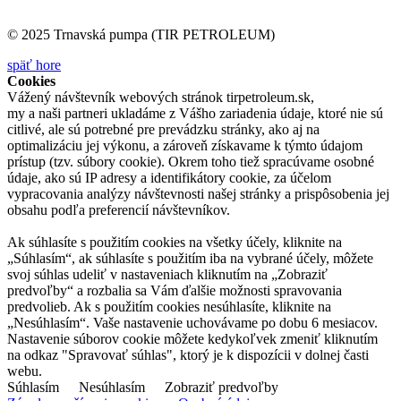
© 2025 Trnavská pumpa (TIR PETROLEUM)
späť hore
Cookies
Vážený návštevník webových stránok tirpetroleum.sk,
my a naši partneri ukladáme z Vášho zariadenia údaje, ktoré nie sú
citlivé, ale sú potrebné pre prevádzku stránky, ako aj na
optimalizáciu jej výkonu, a zároveň získavame k týmto údajom
prístup (tzv. súbory cookie). Okrem toho tiež spracúvame osobné
údaje, ako sú IP adresy a identifikátory cookie, za účelom
vypracovania analýzy návštevnosti našej stránky a prispôsobenia jej
obsahu podľa preferencií návštevníkov.
Ak súhlasíte s použitím cookies na všetky účely, kliknite na
„Súhlasím“, ak súhlasíte s použitím iba na vybrané účely, môžete
svoj súhlas udeliť v nastaveniach kliknutím na „Zobraziť
predvoľby“ a rozbalia sa Vám ďalšie možnosti spravovania
predvolieb. Ak s použitím cookies nesúhlasíte, kliknite na
„Nesúhlasím“. Vaše nastavenie uchovávame po dobu 6 mesiacov.
Nastavenie súborov cookie môžete kedykoľvek zmeniť kliknutím
na odkaz "Spravovať súhlas", ktorý je k dispozícii v dolnej časti
webu.
Súhlasím
Nesúhlasím
Zobraziť predvoľby