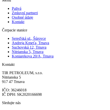
Menu
Palivá
Zmluvní partneri
Osobné údaje
Kontakt
Čerpacie stanice
Sereďská ul., Šúrovce
Andreja Kmeťa, Trnava
Suchovská 12, Trnava
Nitrianska 5, Trnava
Koniarekova 20/A, Trnava
Kontakt
TIR PETROLEUM, s.r.o.
Nitrianska 5
917 47 Trnava
IČO: 36246018
IČ DPH: SK2020166698
Sledujte nás