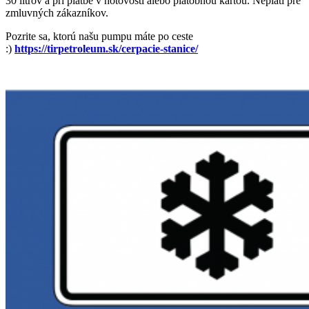
30 litrov a pri platbe v hotovosti alebo platobnou kartou. Neplatí pre
zmluvných zákazníkov.
Pozrite sa, ktorú našu pumpu máte po ceste
:)
https://tirpetroleum.sk/cerpacie-stanice/