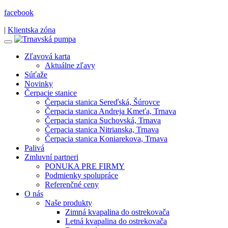
facebook
|
Klientska zóna
Zľavová karta
Aktuálne zľavy
Súťaže
Novinky
Čerpacie stanice
Čerpacia stanica Sereďská, Šúrovce
Čerpacia stanica Andreja Kmeťa, Trnava
Čerpacia stanica Suchovská, Trnava
Čerpacia stanica Nitrianska, Trnava
Čerpacia stanica Koniarekova, Trnava
Palivá
Zmluvní partneri
PONUKA PRE FIRMY
Podmienky spolupráce
Referenčné ceny
O nás
Naše produkty
Zimná kvapalina do ostrekovača
Letná kvapalina do ostrekovača