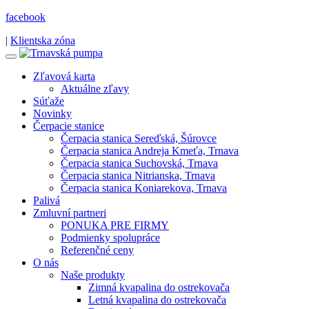
facebook
|
Klientska zóna
Zľavová karta
Aktuálne zľavy
Súťaže
Novinky
Čerpacie stanice
Čerpacia stanica Sereďská, Šúrovce
Čerpacia stanica Andreja Kmeťa, Trnava
Čerpacia stanica Suchovská, Trnava
Čerpacia stanica Nitrianska, Trnava
Čerpacia stanica Koniarekova, Trnava
Palivá
Zmluvní partneri
PONUKA PRE FIRMY
Podmienky spolupráce
Referenčné ceny
O nás
Naše produkty
Zimná kvapalina do ostrekovača
Letná kvapalina do ostrekovača