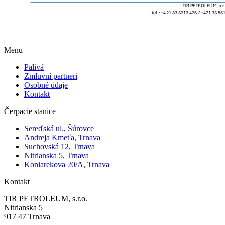
Menu
Palivá
Zmluvní partneri
Osobné údaje
Kontakt
Čerpacie stanice
Sereďská ul., Šúrovce
Andreja Kmeťa, Trnava
Suchovská 12, Trnava
Nitrianska 5, Trnava
Koniarekova 20/A, Trnava
Kontakt
TIR PETROLEUM, s.r.o.
Nitrianska 5
917 47 Trnava