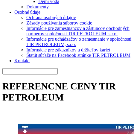
Demi voda
Dokumenty
Osobné údaje
Ochrana osobných údajov
Zásady používania súborov cookie
Informácie pre zamestnancov a zástupcov obchodných
partnerov spoločnosti TIR PETROLEUM, s.r.o.
Informácie pre uchádzačov o zamestnanie v spoločnosti
TIR PETROLEUM, s.r.o.
Informácie pre zákazníkov a držiteľov kariet
Štatút súťaže na Facebook stránke TIR PETROLEUM
Kontakt
REFERENCNE CENY TIR
PETROLEUM