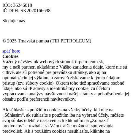
IČO: 36246018
IČ DPH: SK2020166698
Sledujte nás
© 2025 Trnavská pumpa (TIR PETROLEUM)
späť hore
Cookies
Vážený návštevník webových stránok tirpetroleum.sk,
my a naši partneri ukladáme z Vášho zariadenia údaje, ktoré nie sú
citlivé, ale sú potrebné pre prevádzku stránky, ako aj na
optimalizáciu jej výkonu, a zároveň získavame k týmto údajom
prístup (tzv. súbory cookie). Okrem toho tiež spracúvame osobné
údaje, ako sú IP adresy a identifikátory cookie, za účelom
vypracovania analýzy návštevnosti našej stránky a prispôsobenia jej
obsahu podľa preferencií návštevníkov.
Ak súhlasíte s použitím cookies na všetky účely, kliknite na
„Súhlasím“, ak súhlasíte s použitím iba na vybrané účely, môžete
svoj súhlas udeliť v nastaveniach kliknutím na „Zobraziť
predvoľby“ a rozbalia sa Vám ďalšie možnosti spravovania
predvolieb. Ak s použitím cookies nesúhlasíte, kliknite na