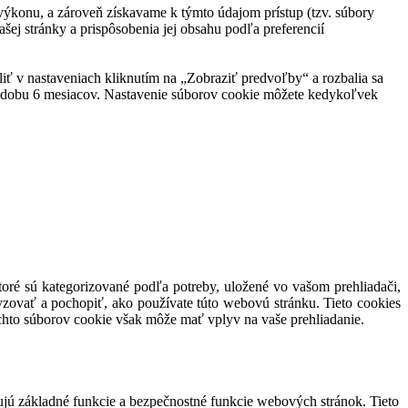
ej výkonu, a zároveň získavame k týmto údajom prístup (tzv. súbory
šej stránky a prispôsobenia jej obsahu podľa preferencií
eliť v nastaveniach kliknutím na „Zobraziť predvoľby“ a rozbalia sa
po dobu 6 mesiacov. Nastavenie súborov cookie môžete kedykoľvek
toré sú kategorizované podľa potreby, uložené vo vašom prehliadači,
yzovať a pochopiť, ako používate túto webovú stránku. Tieto cookies
ýchto súborov cookie však môže mať vplyv na vaše prehliadanie.
ujú základné funkcie a bezpečnostné funkcie webových stránok. Tieto