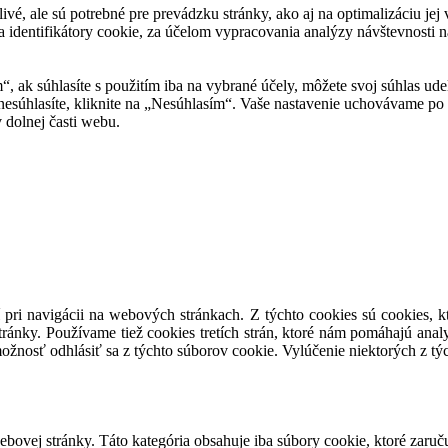
tlivé, ale sú potrebné pre prevádzku stránky, ako aj na optimalizáciu j
 identifikátory cookie, za účelom vypracovania analýzy návštevnosti na
m“, ak súhlasíte s použitím iba na vybrané účely, môžete svoj súhlas ud
 nesúhlasíte, kliknite na „Nesúhlasím“. Vaše nastavenie uchovávame 
 dolnej časti webu.
 pri navigácii na webových stránkach. Z týchto cookies sú cookies, k
ránky. Používame tiež cookies tretích strán, ktoré nám pomáhajú anal
ožnosť odhlásiť sa z týchto súborov cookie. Vylúčenie niektorých z t
ovej stránky. Táto kategória obsahuje iba súbory cookie, ktoré zaruč