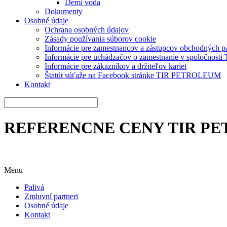
Demi voda
Dokumenty
Osobné údaje
Ochrana osobných údajov
Zásady používania súborov cookie
Informácie pre zamestnancov a zástupcov obchodných 
Informácie pre uchádzačov o zamestnanie v spoločnos
Informácie pre zákazníkov a držiteľov kariet
Štatút súťaže na Facebook stránke TIR PETROLEUM
Kontakt
REFERENCNE CENY TIR P
Menu
Palivá
Zmluvní partneri
Osobné údaje
Kontakt