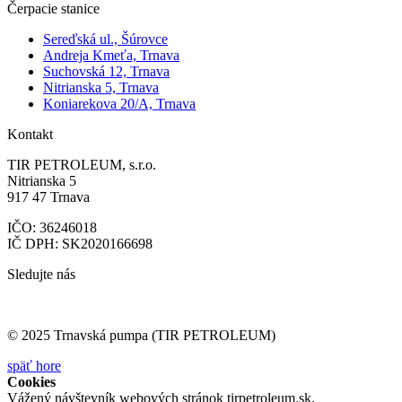
Čerpacie stanice
Sereďská ul., Šúrovce
Andreja Kmeťa, Trnava
Suchovská 12, Trnava
Nitrianska 5, Trnava
Koniarekova 20/A, Trnava
Kontakt
TIR PETROLEUM, s.r.o.
Nitrianska 5
917 47 Trnava
IČO: 36246018
IČ DPH: SK2020166698
Sledujte nás
© 2025 Trnavská pumpa (TIR PETROLEUM)
späť hore
Cookies
Vážený návštevník webových stránok tirpetroleum.sk,