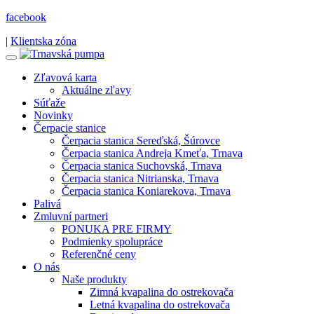
facebook
|
Klientska zóna
Zľavová karta
Aktuálne zľavy
Súťaže
Novinky
Čerpacie stanice
Čerpacia stanica Sereďská, Šúrovce
Čerpacia stanica Andreja Kmeťa, Trnava
Čerpacia stanica Suchovská, Trnava
Čerpacia stanica Nitrianska, Trnava
Čerpacia stanica Koniarekova, Trnava
Palivá
Zmluvní partneri
PONUKA PRE FIRMY
Podmienky spolupráce
Referenčné ceny
O nás
Naše produkty
Zimná kvapalina do ostrekovača
Letná kvapalina do ostrekovača