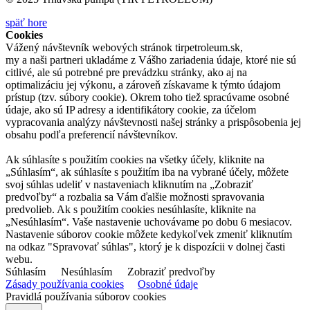
späť hore
Cookies
Vážený návštevník webových stránok tirpetroleum.sk,
my a naši partneri ukladáme z Vášho zariadenia údaje, ktoré nie sú
citlivé, ale sú potrebné pre prevádzku stránky, ako aj na
optimalizáciu jej výkonu, a zároveň získavame k týmto údajom
prístup (tzv. súbory cookie). Okrem toho tiež spracúvame osobné
údaje, ako sú IP adresy a identifikátory cookie, za účelom
vypracovania analýzy návštevnosti našej stránky a prispôsobenia jej
obsahu podľa preferencií návštevníkov.
Ak súhlasíte s použitím cookies na všetky účely, kliknite na
„Súhlasím“, ak súhlasíte s použitím iba na vybrané účely, môžete
svoj súhlas udeliť v nastaveniach kliknutím na „Zobraziť
predvoľby“ a rozbalia sa Vám ďalšie možnosti spravovania
predvolieb. Ak s použitím cookies nesúhlasíte, kliknite na
„Nesúhlasím“. Vaše nastavenie uchovávame po dobu 6 mesiacov.
Nastavenie súborov cookie môžete kedykoľvek zmeniť kliknutím
na odkaz "Spravovať súhlas", ktorý je k dispozícii v dolnej časti
webu.
Súhlasím
Nesúhlasím
Zobraziť predvoľby
Zásady používania cookies
Osobné údaje
Pravidlá používania súborov cookies