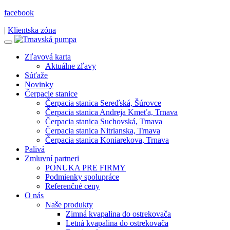
facebook
|
Klientska zóna
Zľavová karta
Aktuálne zľavy
Súťaže
Novinky
Čerpacie stanice
Čerpacia stanica Sereďská, Šúrovce
Čerpacia stanica Andreja Kmeťa, Trnava
Čerpacia stanica Suchovská, Trnava
Čerpacia stanica Nitrianska, Trnava
Čerpacia stanica Koniarekova, Trnava
Palivá
Zmluvní partneri
PONUKA PRE FIRMY
Podmienky spolupráce
Referenčné ceny
O nás
Naše produkty
Zimná kvapalina do ostrekovača
Letná kvapalina do ostrekovača