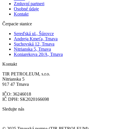
Zmluvní partneri
Osobné údaje
Kontakt
Čerpacie stanice
Sereďská ul., Šúrovce
Andreja Kmeťa, Trnava
Suchovská 12, Trnava
Nitrianska 5, Trnava
Koniarekova 20/A, Trnava
Kontakt
TIR PETROLEUM, s.r.o.
Nitrianska 5
917 47 Trnava
IČO: 36246018
IČ DPH: SK2020166698
Sledujte nás
© 2025 Trnavská pumpa (TIR PETROLEUM)