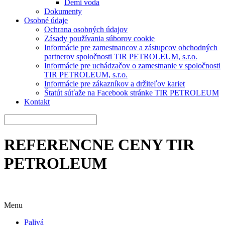
Demi voda
Dokumenty
Osobné údaje
Ochrana osobných údajov
Zásady používania súborov cookie
Informácie pre zamestnancov a zástupcov obchodných
partnerov spoločnosti TIR PETROLEUM, s.r.o.
Informácie pre uchádzačov o zamestnanie v spoločnosti
TIR PETROLEUM, s.r.o.
Informácie pre zákazníkov a držiteľov kariet
Štatút súťaže na Facebook stránke TIR PETROLEUM
Kontakt
REFERENCNE CENY TIR
PETROLEUM
Menu
Palivá