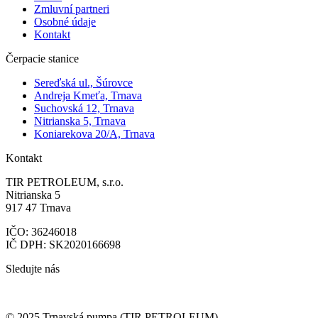
Zmluvní partneri
Osobné údaje
Kontakt
Čerpacie stanice
Sereďská ul., Šúrovce
Andreja Kmeťa, Trnava
Suchovská 12, Trnava
Nitrianska 5, Trnava
Koniarekova 20/A, Trnava
Kontakt
TIR PETROLEUM, s.r.o.
Nitrianska 5
917 47 Trnava
IČO: 36246018
IČ DPH: SK2020166698
Sledujte nás
© 2025 Trnavská pumpa (TIR PETROLEUM)