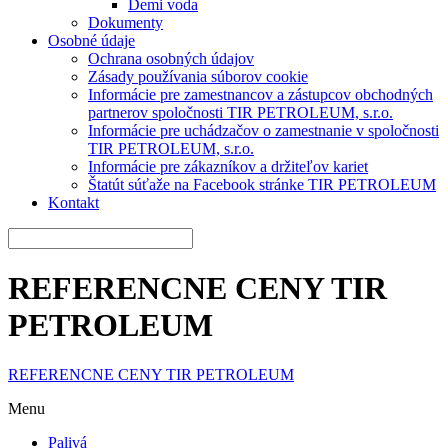
Demi voda
Dokumenty
Osobné údaje
Ochrana osobných údajov
Zásady používania súborov cookie
Informácie pre zamestnancov a zástupcov obchodných
partnerov spoločnosti TIR PETROLEUM, s.r.o.
Informácie pre uchádzačov o zamestnanie v spoločnosti
TIR PETROLEUM, s.r.o.
Informácie pre zákazníkov a držiteľov kariet
Štatút súťaže na Facebook stránke TIR PETROLEUM
Kontakt
REFERENCNE CENY TIR
PETROLEUM
REFERENCNE CENY TIR PETROLEUM
Menu
Palivá