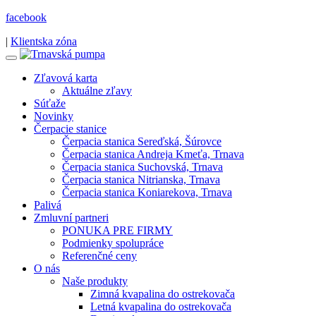
facebook
|
Klientska zóna
Zľavová karta
Aktuálne zľavy
Súťaže
Novinky
Čerpacie stanice
Čerpacia stanica Sereďská, Šúrovce
Čerpacia stanica Andreja Kmeťa, Trnava
Čerpacia stanica Suchovská, Trnava
Čerpacia stanica Nitrianska, Trnava
Čerpacia stanica Koniarekova, Trnava
Palivá
Zmluvní partneri
PONUKA PRE FIRMY
Podmienky spolupráce
Referenčné ceny
O nás
Naše produkty
Zimná kvapalina do ostrekovača
Letná kvapalina do ostrekovača