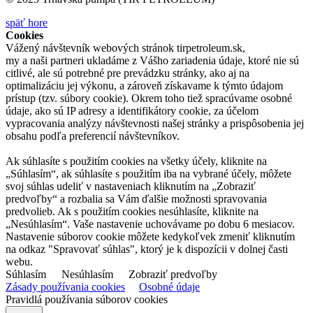
späť hore
Cookies
Vážený návštevník webových stránok tirpetroleum.sk,
my a naši partneri ukladáme z Vášho zariadenia údaje, ktoré nie sú
citlivé, ale sú potrebné pre prevádzku stránky, ako aj na
optimalizáciu jej výkonu, a zároveň získavame k týmto údajom
prístup (tzv. súbory cookie). Okrem toho tiež spracúvame osobné
údaje, ako sú IP adresy a identifikátory cookie, za účelom
vypracovania analýzy návštevnosti našej stránky a prispôsobenia jej
obsahu podľa preferencií návštevníkov.
Ak súhlasíte s použitím cookies na všetky účely, kliknite na
„Súhlasím“, ak súhlasíte s použitím iba na vybrané účely, môžete
svoj súhlas udeliť v nastaveniach kliknutím na „Zobraziť
predvoľby“ a rozbalia sa Vám ďalšie možnosti spravovania
predvolieb. Ak s použitím cookies nesúhlasíte, kliknite na
„Nesúhlasím“. Vaše nastavenie uchovávame po dobu 6 mesiacov.
Nastavenie súborov cookie môžete kedykoľvek zmeniť kliknutím
na odkaz "Spravovať súhlas", ktorý je k dispozícii v dolnej časti
webu.
Súhlasím
Nesúhlasím
Zobraziť predvoľby
Zásady používania cookies
Osobné údaje
Pravidlá používania súborov cookies