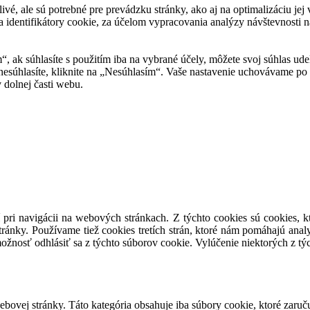
tlivé, ale sú potrebné pre prevádzku stránky, ako aj na optimalizáciu j
 identifikátory cookie, za účelom vypracovania analýzy návštevnosti na
m“, ak súhlasíte s použitím iba na vybrané účely, môžete svoj súhlas ud
 nesúhlasíte, kliknite na „Nesúhlasím“. Vaše nastavenie uchovávame 
 dolnej časti webu.
 pri navigácii na webových stránkach. Z týchto cookies sú cookies, k
ránky. Používame tiež cookies tretích strán, ktoré nám pomáhajú anal
ožnosť odhlásiť sa z týchto súborov cookie. Vylúčenie niektorých z t
ovej stránky. Táto kategória obsahuje iba súbory cookie, ktoré zaruč