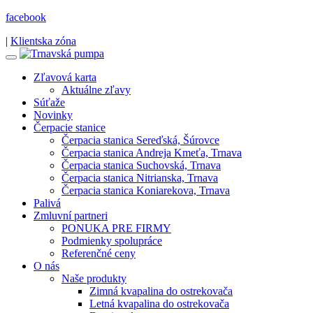
facebook
|
Klientska zóna
Zľavová karta
Aktuálne zľavy
Súťaže
Novinky
Čerpacie stanice
Čerpacia stanica Sereďská, Šúrovce
Čerpacia stanica Andreja Kmeťa, Trnava
Čerpacia stanica Suchovská, Trnava
Čerpacia stanica Nitrianska, Trnava
Čerpacia stanica Koniarekova, Trnava
Palivá
Zmluvní partneri
PONUKA PRE FIRMY
Podmienky spolupráce
Referenčné ceny
O nás
Naše produkty
Zimná kvapalina do ostrekovača
Letná kvapalina do ostrekovača