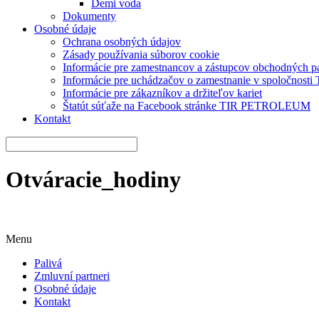
Demi voda
Dokumenty
Osobné údaje
Ochrana osobných údajov
Zásady používania súborov cookie
Informácie pre zamestnancov a zástupcov obchodných 
Informácie pre uchádzačov o zamestnanie v spoločnos
Informácie pre zákazníkov a držiteľov kariet
Štatút súťaže na Facebook stránke TIR PETROLEUM
Kontakt
Otváracie_hodiny
Menu
Palivá
Zmluvní partneri
Osobné údaje
Kontakt