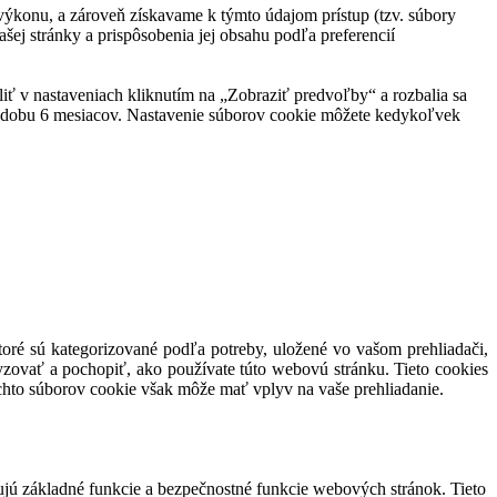
ej výkonu, a zároveň získavame k týmto údajom prístup (tzv. súbory
šej stránky a prispôsobenia jej obsahu podľa preferencií
eliť v nastaveniach kliknutím na „Zobraziť predvoľby“ a rozbalia sa
po dobu 6 mesiacov. Nastavenie súborov cookie môžete kedykoľvek
toré sú kategorizované podľa potreby, uložené vo vašom prehliadači,
yzovať a pochopiť, ako používate túto webovú stránku. Tieto cookies
ýchto súborov cookie však môže mať vplyv na vaše prehliadanie.
ujú základné funkcie a bezpečnostné funkcie webových stránok. Tieto