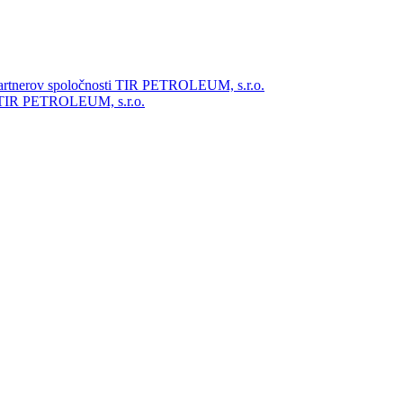
partnerov spoločnosti TIR PETROLEUM, s.r.o.
ti TIR PETROLEUM, s.r.o.