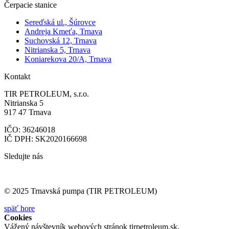
Čerpacie stanice
Sereďská ul., Šúrovce
Andreja Kmeťa, Trnava
Suchovská 12, Trnava
Nitrianska 5, Trnava
Koniarekova 20/A, Trnava
Kontakt
TIR PETROLEUM, s.r.o.
Nitrianska 5
917 47 Trnava
IČO: 36246018
IČ DPH: SK2020166698
Sledujte nás
© 2025 Trnavská pumpa (TIR PETROLEUM)
späť hore
Cookies
Vážený návštevník webových stránok tirpetroleum.sk,