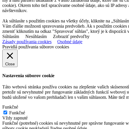
my a naši partneri ukladáme z Vášho zariadenia údaje, ktoré nie sú ci
cookie). Okrem toho tiež spracúvame osobné údaje, ako sú IP adresy a
návštevníkov.
Ak súhlasíte s použitím cookies na všetky účely, kliknite na „Súhlasí
Vám ďalšie možnosti spravovania predvolieb. Ak s použitím cookies
zmeniť kliknutím na odkaz "Spravovať súhlas", ktorý je k dispozícii v
Súhlasím
Nesúhlasím
Zobraziť predvoľby
Zásady používania cookies
Osobné údaje
Pravidlá používania súborov cookies
Close
Nastavenia súborov cookie
Táto webová stránka používa cookies na zlepšenie vašich skúseností
pretože sú nevyhnutné pre fungovanie základných funkcií webovej st
budú uložené vo vašom prehliadači len s vašim súhlasom. Máte tiež m
Funkčné
Funkčné
Vždy zapnuté
Funkčné (potrebné) cookies sú nevyhnutné pre správne fungovanie web
súbory cookie neukladajú žiadne osobné údaje.