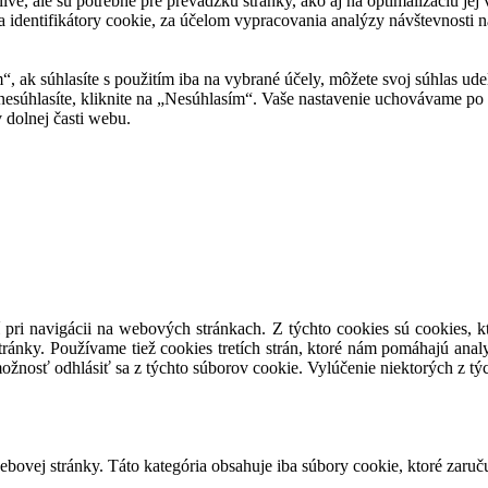
tlivé, ale sú potrebné pre prevádzku stránky, ako aj na optimalizáciu j
 identifikátory cookie, za účelom vypracovania analýzy návštevnosti na
m“, ak súhlasíte s použitím iba na vybrané účely, môžete svoj súhlas ud
 nesúhlasíte, kliknite na „Nesúhlasím“. Vaše nastavenie uchovávame 
 dolnej časti webu.
 pri navigácii na webových stránkach. Z týchto cookies sú cookies, k
ránky. Používame tiež cookies tretích strán, ktoré nám pomáhajú anal
ožnosť odhlásiť sa z týchto súborov cookie. Vylúčenie niektorých z t
ovej stránky. Táto kategória obsahuje iba súbory cookie, ktoré zaruč