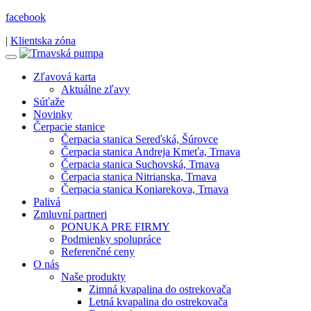
facebook
|
Klientska zóna
Zľavová karta
Aktuálne zľavy
Súťaže
Novinky
Čerpacie stanice
Čerpacia stanica Sereďská, Šúrovce
Čerpacia stanica Andreja Kmeťa, Trnava
Čerpacia stanica Suchovská, Trnava
Čerpacia stanica Nitrianska, Trnava
Čerpacia stanica Koniarekova, Trnava
Palivá
Zmluvní partneri
PONUKA PRE FIRMY
Podmienky spolupráce
Referenčné ceny
O nás
Naše produkty
Zimná kvapalina do ostrekovača
Letná kvapalina do ostrekovača