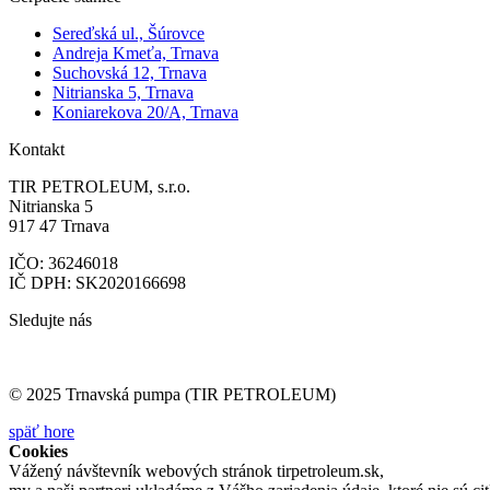
Sereďská ul., Šúrovce
Andreja Kmeťa, Trnava
Suchovská 12, Trnava
Nitrianska 5, Trnava
Koniarekova 20/A, Trnava
Kontakt
TIR PETROLEUM, s.r.o.
Nitrianska 5
917 47 Trnava
IČO: 36246018
IČ DPH: SK2020166698
Sledujte nás
© 2025 Trnavská pumpa (TIR PETROLEUM)
späť hore
Cookies
Vážený návštevník webových stránok tirpetroleum.sk,