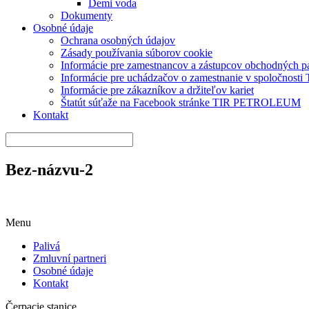
Demi voda
Dokumenty
Osobné údaje
Ochrana osobných údajov
Zásady používania súborov cookie
Informácie pre zamestnancov a zástupcov obchodných 
Informácie pre uchádzačov o zamestnanie v spoločnos
Informácie pre zákazníkov a držiteľov kariet
Štatút súťaže na Facebook stránke TIR PETROLEUM
Kontakt
Bez-názvu-2
Menu
Palivá
Zmluvní partneri
Osobné údaje
Kontakt
Čerpacie stanice