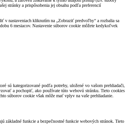
ej výkonu, a zároveň získavame k týmto údajom prístup (tzv. súbory
šej stránky a prispôsobenia jej obsahu podľa preferencií
eliť v nastaveniach kliknutím na „Zobraziť predvoľby“ a rozbalia sa
po dobu 6 mesiacov. Nastavenie súborov cookie môžete kedykoľvek
toré sú kategorizované podľa potreby, uložené vo vašom prehliadači,
yzovať a pochopiť, ako používate túto webovú stránku. Tieto cookies
ýchto súborov cookie však môže mať vplyv na vaše prehliadanie.
ujú základné funkcie a bezpečnostné funkcie webových stránok. Tieto