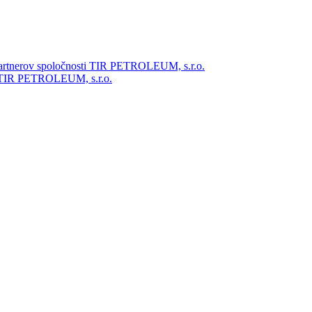
partnerov spoločnosti TIR PETROLEUM, s.r.o.
ti TIR PETROLEUM, s.r.o.