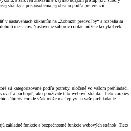
ej výkonu, a zároveň získavame k týmto údajom prístup (tzv. súbory
šej stránky a prispôsobenia jej obsahu podľa preferencií
eliť v nastaveniach kliknutím na „Zobraziť predvoľby“ a rozbalia sa
po dobu 6 mesiacov. Nastavenie súborov cookie môžete kedykoľvek
toré sú kategorizované podľa potreby, uložené vo vašom prehliadači,
yzovať a pochopiť, ako používate túto webovú stránku. Tieto cookies
ýchto súborov cookie však môže mať vplyv na vaše prehliadanie.
ujú základné funkcie a bezpečnostné funkcie webových stránok. Tieto