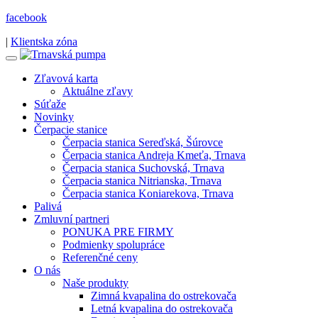
facebook
|
Klientska zóna
Zľavová karta
Aktuálne zľavy
Súťaže
Novinky
Čerpacie stanice
Čerpacia stanica Sereďská, Šúrovce
Čerpacia stanica Andreja Kmeťa, Trnava
Čerpacia stanica Suchovská, Trnava
Čerpacia stanica Nitrianska, Trnava
Čerpacia stanica Koniarekova, Trnava
Palivá
Zmluvní partneri
PONUKA PRE FIRMY
Podmienky spolupráce
Referenčné ceny
O nás
Naše produkty
Zimná kvapalina do ostrekovača
Letná kvapalina do ostrekovača