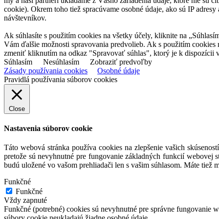
my a naši partneri ukladáme z Vášho zariadenia údaje, ktoré nie sú ci
cookie). Okrem toho tiež spracúvame osobné údaje, ako sú IP adresy a
návštevníkov.
Ak súhlasíte s použitím cookies na všetky účely, kliknite na „Súhlasí
Vám ďalšie možnosti spravovania predvolieb. Ak s použitím cookies
zmeniť kliknutím na odkaz "Spravovať súhlas", ktorý je k dispozícii v
Súhlasím
Nesúhlasím
Zobraziť predvoľby
Zásady používania cookies
Osobné údaje
Pravidlá používania súborov cookies
Close
Nastavenia súborov cookie
Táto webová stránka používa cookies na zlepšenie vašich skúseností
pretože sú nevyhnutné pre fungovanie základných funkcií webovej st
budú uložené vo vašom prehliadači len s vašim súhlasom. Máte tiež m
Funkčné
Funkčné
Vždy zapnuté
Funkčné (potrebné) cookies sú nevyhnutné pre správne fungovanie web
súbory cookie neukladajú žiadne osobné údaje.