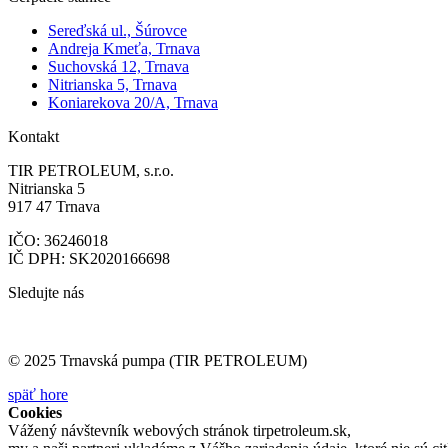
Sereďská ul., Šúrovce
Andreja Kmeťa, Trnava
Suchovská 12, Trnava
Nitrianska 5, Trnava
Koniarekova 20/A, Trnava
Kontakt
TIR PETROLEUM, s.r.o.
Nitrianska 5
917 47 Trnava
IČO: 36246018
IČ DPH: SK2020166698
Sledujte nás
© 2025 Trnavská pumpa (TIR PETROLEUM)
späť hore
Cookies
Vážený návštevník webových stránok tirpetroleum.sk,