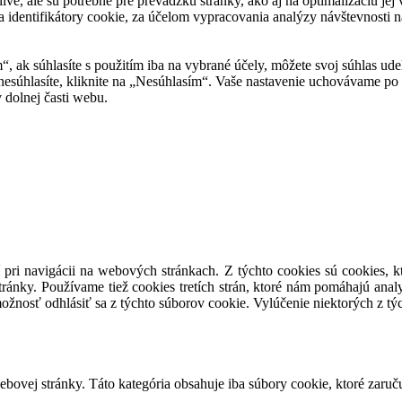
tlivé, ale sú potrebné pre prevádzku stránky, ako aj na optimalizáciu j
 identifikátory cookie, za účelom vypracovania analýzy návštevnosti na
m“, ak súhlasíte s použitím iba na vybrané účely, môžete svoj súhlas ud
 nesúhlasíte, kliknite na „Nesúhlasím“. Vaše nastavenie uchovávame 
 dolnej časti webu.
 pri navigácii na webových stránkach. Z týchto cookies sú cookies, k
ránky. Používame tiež cookies tretích strán, ktoré nám pomáhajú anal
ožnosť odhlásiť sa z týchto súborov cookie. Vylúčenie niektorých z t
ovej stránky. Táto kategória obsahuje iba súbory cookie, ktoré zaruč