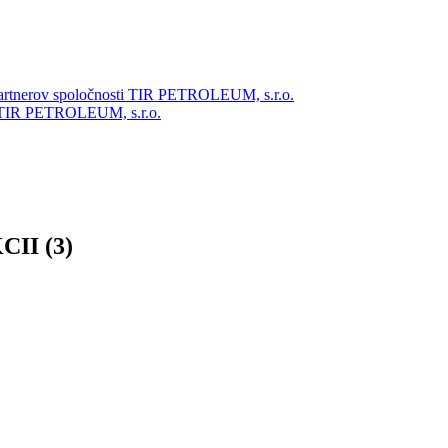
partnerov spoločnosti TIR PETROLEUM, s.r.o.
ti TIR PETROLEUM, s.r.o.
II (3)