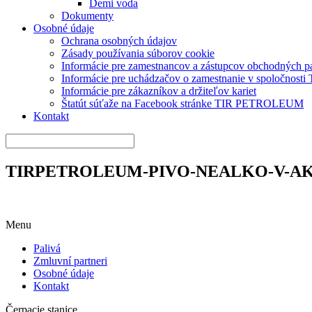
Demi voda
Dokumenty
Osobné údaje
Ochrana osobných údajov
Zásady používania súborov cookie
Informácie pre zamestnancov a zástupcov obchodných 
Informácie pre uchádzačov o zamestnanie v spoločnos
Informácie pre zákazníkov a držiteľov kariet
Štatút súťaže na Facebook stránke TIR PETROLEUM
Kontakt
TIRPETROLEUM-PIVO-NEALKO-V-AKC
Menu
Palivá
Zmluvní partneri
Osobné údaje
Kontakt
Čerpacie stanice