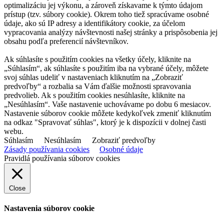
optimalizáciu jej výkonu, a zároveň získavame k týmto údajom
prístup (tzv. súbory cookie). Okrem toho tiež spracúvame osobné
údaje, ako sú IP adresy a identifikátory cookie, za účelom
vypracovania analýzy návštevnosti našej stránky a prispôsobenia jej
obsahu podľa preferencií návštevníkov.
Ak súhlasíte s použitím cookies na všetky účely, kliknite na
„Súhlasím“, ak súhlasíte s použitím iba na vybrané účely, môžete
svoj súhlas udeliť v nastaveniach kliknutím na „Zobraziť
predvoľby“ a rozbalia sa Vám ďalšie možnosti spravovania
predvolieb. Ak s použitím cookies nesúhlasíte, kliknite na
„Nesúhlasím“. Vaše nastavenie uchovávame po dobu 6 mesiacov.
Nastavenie súborov cookie môžete kedykoľvek zmeniť kliknutím
na odkaz "Spravovať súhlas", ktorý je k dispozícii v dolnej časti
webu.
Súhlasím
Nesúhlasím
Zobraziť predvoľby
Zásady používania cookies
Osobné údaje
Pravidlá používania súborov cookies
Close
Nastavenia súborov cookie