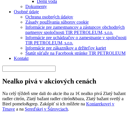
Demi voda
Dokumenty
Osobné údaje
Ochrana osobných údajov
Zásady používania súborov cookie
Informácie pre zamestnancov a zástupcov obchodných
partnerov spoločnosti TIR PETROLEUM, s.r.o.
Informácie pre uchádzačov o zamestnanie v spoločnosti
TIR PETROLEUM, s.r.o.
Informácie pre zákazníkov a držiteľov kariet
Štatút súťaže na Facebook stránke TIR PETROLEUM
Kontakt
Nealko pivá v akciových cenách
Na celý týždeň sme dali do akcie iba za 1€ nealko pivá Zlatý bažant
radler citrón, Zlatý bažant radler citrón&baza, Zlatý bažant svetlý a
Birel pomelo&grep. Zakúpiť si ich môžete na
Koniarekovej v
Trnave
a na
Sereďskej v Šúrovciach
.