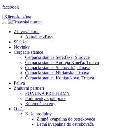
facebook
|
Klientska zóna
Zľavová karta
Aktuálne zľavy
Súťaže
Novinky
Čerpacie stanice
Čerpacia stanica Sereďská, Šúrovce
Čerpacia stanica Andreja Kmeťa, Trnava
Čerpacia stanica Suchovská, Trnava
Čerpacia stanica Nitrianska, Trnava
Čerpacia stanica Koniarekova, Trnava
Palivá
Zmluvní partneri
PONUKA PRE FIRMY
Podmienky spolupráce
Referenčné ceny
O nás
Naše produkty
Zimná kvapalina do ostrekovača
Letná kvapalina do ostrekovača