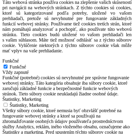
Táto webová stránka používa cookies na zlepšenie vašich skúseností
pri navigácii na webových stránkach. Z týchto cookies sú cookies,
ktoré sú kategorizované podľa potreby, uložené vo vašom
prehliadači, pretože sú nevyhnutné pre fungovanie základných
funkcií webovej stránky. Používame tiež cookies tretích strán, ktoré
nám pomáhajú analyzovať a pochopiť, ako používate túto webovú
stránku. Tieto cookies budú uložené vo vašom prehliadači len
s vašim súhlasom. Máte tiež možnosť odhlásiť sa z týchto súborov
cookie. Vylúčenie niektorých z týchto súborov cookie však môže
mať vplyv na vaše prehliadanie.
Funkčné
Funkčné
Vždy zapnuté
Funkčné (potrebné) cookies sú nevyhnutné pre správne fungovanie
webovej stránky. Táto kategória obsahuje iba súbory cookie, ktoré
zaručujú základné funkcie a bezpečnostné funkcie webových
stránok. Tieto súbory cookie neukladajú žiadne osobné údaje.
Štatistiky, Marketing
Štatistiky, Marketing
Všetky súbory cookie, ktoré nemusia byť obzvlášť potrebné na
fungovanie webovej stránky a ktoré sa používajú na
zhromažďovanie osobných údajov používateľa prostredníctvom
služby Analytics, reklám, iného vloženého obsahu, označujeme ako
Štatistiky a marketing. Pred spustením týchto súborov cookie na