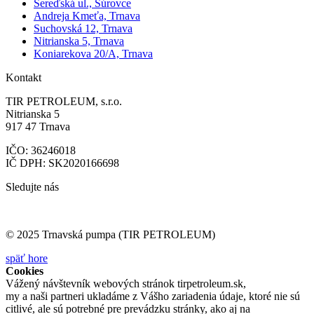
Sereďská ul., Šúrovce
Andreja Kmeťa, Trnava
Suchovská 12, Trnava
Nitrianska 5, Trnava
Koniarekova 20/A, Trnava
Kontakt
TIR PETROLEUM, s.r.o.
Nitrianska 5
917 47 Trnava
IČO: 36246018
IČ DPH: SK2020166698
Sledujte nás
© 2025 Trnavská pumpa (TIR PETROLEUM)
späť hore
Cookies
Vážený návštevník webových stránok tirpetroleum.sk,
my a naši partneri ukladáme z Vášho zariadenia údaje, ktoré nie sú
citlivé, ale sú potrebné pre prevádzku stránky, ako aj na