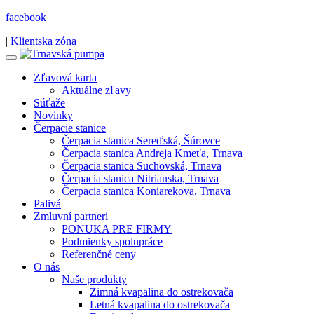
facebook
|
Klientska zóna
Zľavová karta
Aktuálne zľavy
Súťaže
Novinky
Čerpacie stanice
Čerpacia stanica Sereďská, Šúrovce
Čerpacia stanica Andreja Kmeťa, Trnava
Čerpacia stanica Suchovská, Trnava
Čerpacia stanica Nitrianska, Trnava
Čerpacia stanica Koniarekova, Trnava
Palivá
Zmluvní partneri
PONUKA PRE FIRMY
Podmienky spolupráce
Referenčné ceny
O nás
Naše produkty
Zimná kvapalina do ostrekovača
Letná kvapalina do ostrekovača