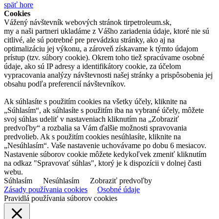
späť hore
Cookies
Vážený návštevník webových stránok tirpetroleum.sk,
my a naši partneri ukladáme z Vášho zariadenia údaje, ktoré nie sú
citlivé, ale sú potrebné pre prevádzku stránky, ako aj na
optimalizáciu jej výkonu, a zároveň získavame k týmto údajom
prístup (tzv. súbory cookie). Okrem toho tiež spracúvame osobné
údaje, ako sú IP adresy a identifikátory cookie, za účelom
vypracovania analýzy návštevnosti našej stránky a prispôsobenia jej
obsahu podľa preferencií návštevníkov.
Ak súhlasíte s použitím cookies na všetky účely, kliknite na
„Súhlasím“, ak súhlasíte s použitím iba na vybrané účely, môžete
svoj súhlas udeliť v nastaveniach kliknutím na „Zobraziť
predvoľby“ a rozbalia sa Vám ďalšie možnosti spravovania
predvolieb. Ak s použitím cookies nesúhlasíte, kliknite na
„Nesúhlasím“. Vaše nastavenie uchovávame po dobu 6 mesiacov.
Nastavenie súborov cookie môžete kedykoľvek zmeniť kliknutím
na odkaz "Spravovať súhlas", ktorý je k dispozícii v dolnej časti
webu.
Súhlasím
Nesúhlasím
Zobraziť predvoľby
Zásady používania cookies
Osobné údaje
Pravidlá používania súborov cookies