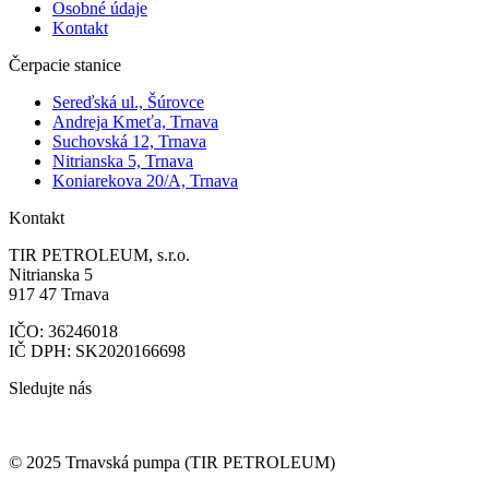
Osobné údaje
Kontakt
Čerpacie stanice
Sereďská ul., Šúrovce
Andreja Kmeťa, Trnava
Suchovská 12, Trnava
Nitrianska 5, Trnava
Koniarekova 20/A, Trnava
Kontakt
TIR PETROLEUM, s.r.o.
Nitrianska 5
917 47 Trnava
IČO: 36246018
IČ DPH: SK2020166698
Sledujte nás
© 2025 Trnavská pumpa (TIR PETROLEUM)