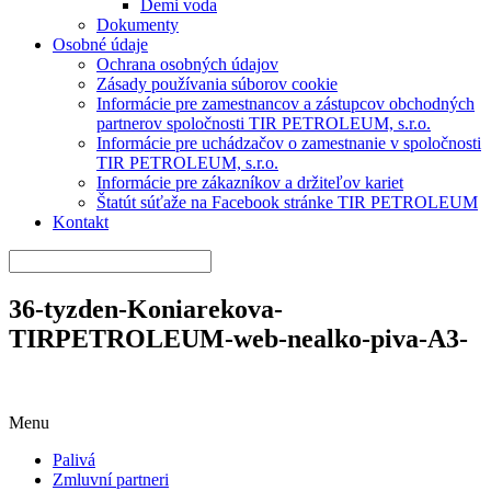
Demi voda
Dokumenty
Osobné údaje
Ochrana osobných údajov
Zásady používania súborov cookie
Informácie pre zamestnancov a zástupcov obchodných
partnerov spoločnosti TIR PETROLEUM, s.r.o.
Informácie pre uchádzačov o zamestnanie v spoločnosti
TIR PETROLEUM, s.r.o.
Informácie pre zákazníkov a držiteľov kariet
Štatút súťaže na Facebook stránke TIR PETROLEUM
Kontakt
36-tyzden-Koniarekova-
TIRPETROLEUM-web-nealko-piva-A3-
Menu
Palivá
Zmluvní partneri