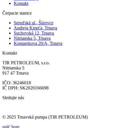
Kontakt
Čerpacie stanice
Sereďská ul., Šúrovce
Andreja Kmeťa, Trnava
Suchovská 12, Trnava
Nitrianska 5, Trnava
Koniarekova 20/A, Trnava
Kontakt
TIR PETROLEUM, s.r.o.
Nitrianska 5
917 47 Trnava
IČO: 36246018
IČ DPH: SK2020166698
Sledujte nás
© 2025 Trnavská pumpa (TIR PETROLEUM)
späť hore