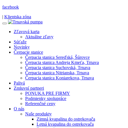
facebook
|
Klientska zóna
Zľavová karta
Aktuálne zľavy
Súťaže
Novinky
Čerpacie stanice
Čerpacia stanica Sereďská, Šúrovce
Čerpacia stanica Andreja Kmeťa, Trnava
Čerpacia stanica Suchovská, Trnava
Čerpacia stanica Nitrianska, Trnava
Čerpacia stanica Koniarekova, Trnava
Palivá
Zmluvní partneri
PONUKA PRE FIRMY
Podmienky spolupráce
Referenčné ceny
O nás
Naše produkty
Zimná kvapalina do ostrekovača
Letná kvapalina do ostrekovača