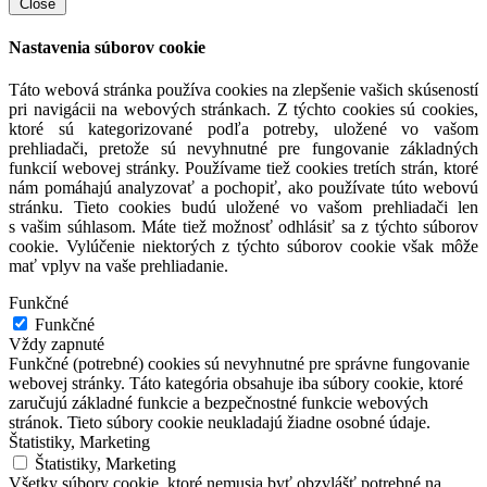
Close
Nastavenia súborov cookie
Táto webová stránka používa cookies na zlepšenie vašich skúseností
pri navigácii na webových stránkach. Z týchto cookies sú cookies,
ktoré sú kategorizované podľa potreby, uložené vo vašom
prehliadači, pretože sú nevyhnutné pre fungovanie základných
funkcií webovej stránky. Používame tiež cookies tretích strán, ktoré
nám pomáhajú analyzovať a pochopiť, ako používate túto webovú
stránku. Tieto cookies budú uložené vo vašom prehliadači len
s vašim súhlasom. Máte tiež možnosť odhlásiť sa z týchto súborov
cookie. Vylúčenie niektorých z týchto súborov cookie však môže
mať vplyv na vaše prehliadanie.
Funkčné
Funkčné
Vždy zapnuté
Funkčné (potrebné) cookies sú nevyhnutné pre správne fungovanie
webovej stránky. Táto kategória obsahuje iba súbory cookie, ktoré
zaručujú základné funkcie a bezpečnostné funkcie webových
stránok. Tieto súbory cookie neukladajú žiadne osobné údaje.
Štatistiky, Marketing
Štatistiky, Marketing
Všetky súbory cookie, ktoré nemusia byť obzvlášť potrebné na