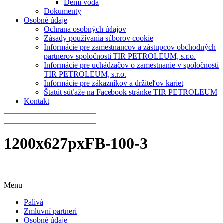
Demi voda
Dokumenty
Osobné údaje
Ochrana osobných údajov
Zásady používania súborov cookie
Informácie pre zamestnancov a zástupcov obchodných
partnerov spoločnosti TIR PETROLEUM, s.r.o.
Informácie pre uchádzačov o zamestnanie v spoločnosti
TIR PETROLEUM, s.r.o.
Informácie pre zákazníkov a držiteľov kariet
Štatút súťaže na Facebook stránke TIR PETROLEUM
Kontakt
1200x627pxFB-100-3
Menu
Palivá
Zmluvní partneri
Osobné údaje