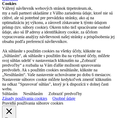
Cookies
Vážený návštevník webových stránok tirpetroleum.sk,
my a naši partneri ukladáme z Vášho zariadenia údaje, ktoré nie sú
citlivé, ale sú potrebné pre prevádzku stránky, ako aj na
optimalizáciu jej výkonu, a zároveň získavame k týmto údajom
prístup (tzv. súbory cookie). Okrem toho tiež spracúvame osobné
údaje, ako sú IP adresy a identifikátory cookie, za účelom
vypracovania analýzy návštevnosti našej stránky a prispôsobenia jej
obsahu podľa preferencií návštevníkov.
Ak súhlasíte s použitím cookies na všetky účely, kliknite na
„Súhlasím“, ak súhlasíte s použitím iba na vybrané účely, môžete
svoj súhlas udeliť v nastaveniach kliknutím na „Zobraziť
predvoľby“ a rozbalia sa Vám ďalšie možnosti spravovania
predvolieb. Ak s použitím cookies nesúhlasíte, kliknite na
„Nesúhlasím“. Vaše nastavenie uchovávame po dobu 6 mesiacov.
Nastavenie súborov cookie môžete kedykoľvek zmeniť kliknutím
na odkaz "Spravovať súhlas", ktorý je k dispozícii v dolnej časti
webu.
Súhlasím
Nesúhlasím
Zobraziť predvoľby
Zásady používania cookies
Osobné údaje
Pravidlá používania súborov cookies