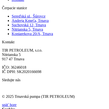
Čerpacie stanice
Sereďská ul., Šúrovce
Andreja Kmeťa, Trnava
Suchovská 12, Trnava
Nitrianska 5, Trnava
Koniarekova 20/A, Trnava
Kontakt
TIR PETROLEUM, s.r.o.
Nitrianska 5
917 47 Trnava
IČO: 36246018
IČ DPH: SK2020166698
Sledujte nás
© 2025 Trnavská pumpa (TIR PETROLEUM)
späť hore