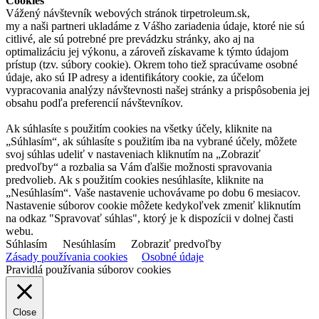
Cookies
Vážený návštevník webových stránok tirpetroleum.sk,
my a naši partneri ukladáme z Vášho zariadenia údaje, ktoré nie sú
citlivé, ale sú potrebné pre prevádzku stránky, ako aj na
optimalizáciu jej výkonu, a zároveň získavame k týmto údajom
prístup (tzv. súbory cookie). Okrem toho tiež spracúvame osobné
údaje, ako sú IP adresy a identifikátory cookie, za účelom
vypracovania analýzy návštevnosti našej stránky a prispôsobenia jej
obsahu podľa preferencií návštevníkov.
Ak súhlasíte s použitím cookies na všetky účely, kliknite na
„Súhlasím“, ak súhlasíte s použitím iba na vybrané účely, môžete
svoj súhlas udeliť v nastaveniach kliknutím na „Zobraziť
predvoľby“ a rozbalia sa Vám ďalšie možnosti spravovania
predvolieb. Ak s použitím cookies nesúhlasíte, kliknite na
„Nesúhlasím“. Vaše nastavenie uchovávame po dobu 6 mesiacov.
Nastavenie súborov cookie môžete kedykoľvek zmeniť kliknutím
na odkaz "Spravovať súhlas", ktorý je k dispozícii v dolnej časti
webu.
Súhlasím
Nesúhlasím
Zobraziť predvoľby
Zásady používania cookies
Osobné údaje
Pravidlá používania súborov cookies
Close