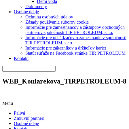
Demi voda
Dokumenty
Osobné údaje
Ochrana osobných údajov
Zásady používania súborov cookie
Informácie pre zamestnancov a zástupcov obchodných
partnerov spoločnosti TIR PETROLEUM, s.r.o.
Informácie pre uchádzačov o zamestnanie v spoločnosti
TIR PETROLEUM, s.r.o.
Informácie pre zákazníkov a držiteľov kariet
Štatút súťaže na Facebook stránke TIR PETROLEUM
Kontakt
WEB_Koniarekova_TIRPETROLEUM-8
Menu
Palivá
Zmluvní partneri
Osobné údaje
Kontakt