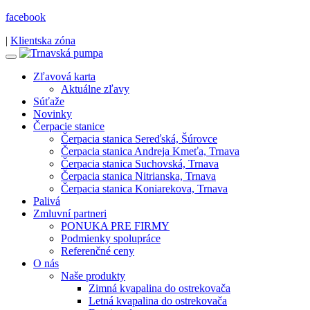
facebook
|
Klientska zóna
Zľavová karta
Aktuálne zľavy
Súťaže
Novinky
Čerpacie stanice
Čerpacia stanica Sereďská, Šúrovce
Čerpacia stanica Andreja Kmeťa, Trnava
Čerpacia stanica Suchovská, Trnava
Čerpacia stanica Nitrianska, Trnava
Čerpacia stanica Koniarekova, Trnava
Palivá
Zmluvní partneri
PONUKA PRE FIRMY
Podmienky spolupráce
Referenčné ceny
O nás
Naše produkty
Zimná kvapalina do ostrekovača
Letná kvapalina do ostrekovača