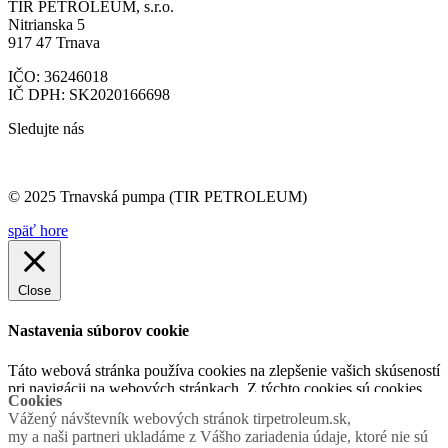
TIR PETROLEUM, s.r.o.
Nitrianska 5
917 47 Trnava
IČO: 36246018
IČ DPH: SK2020166698
Sledujte nás
© 2025 Trnavská pumpa (TIR PETROLEUM)
späť hore
Close
Nastavenia súborov cookie
Táto webová stránka používa cookies na zlepšenie vašich skúseností
pri navigácii na webových stránkach. Z týchto cookies sú cookies,
Cookies
ktoré sú kategorizované podľa potreby, uložené vo vašom
Vážený návštevník webových stránok tirpetroleum.sk,
prehliadači, pretože sú nevyhnutné pre fungovanie základných
...
my a naši partneri ukladáme z Vášho zariadenia údaje, ktoré nie sú
Funkčné