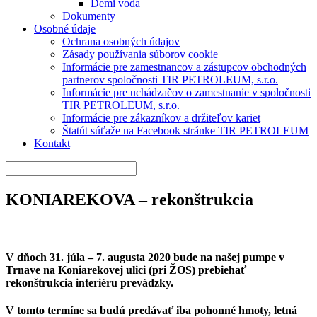
Demi voda
Dokumenty
Osobné údaje
Ochrana osobných údajov
Zásady používania súborov cookie
Informácie pre zamestnancov a zástupcov obchodných
partnerov spoločnosti TIR PETROLEUM, s.r.o.
Informácie pre uchádzačov o zamestnanie v spoločnosti
TIR PETROLEUM, s.r.o.
Informácie pre zákazníkov a držiteľov kariet
Štatút súťaže na Facebook stránke TIR PETROLEUM
Kontakt
KONIAREKOVA – rekonštrukcia
V dňoch 31. júla – 7. augusta 2020 bude na našej pumpe v
Trnave na Koniarekovej ulici (pri ŽOS) prebiehať
rekonštrukcia interiéru prevádzky.
V tomto termíne sa budú predávať iba pohonné hmoty, letná