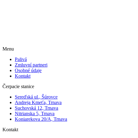
Menu
Palivá
Zmluvní partneri
Osobné údaje
Kontakt
Čerpacie stanice
Sereďská ul., Šúrovce
Andreja Kmeťa, Trnava
Suchovská 12, Trnava
Nitrianska 5, Trnava
Koniarekova 20/A, Trnava
Kontakt