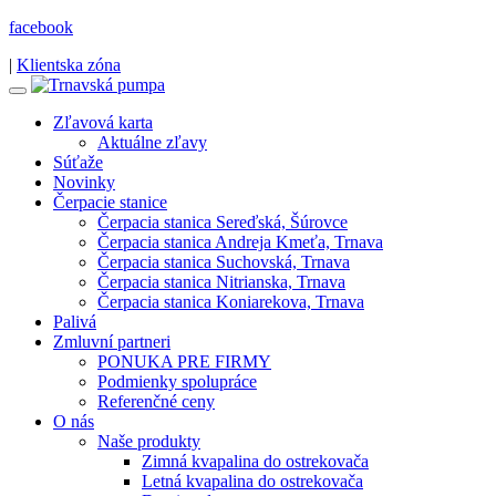
facebook
|
Klientska zóna
Zľavová karta
Aktuálne zľavy
Súťaže
Novinky
Čerpacie stanice
Čerpacia stanica Sereďská, Šúrovce
Čerpacia stanica Andreja Kmeťa, Trnava
Čerpacia stanica Suchovská, Trnava
Čerpacia stanica Nitrianska, Trnava
Čerpacia stanica Koniarekova, Trnava
Palivá
Zmluvní partneri
PONUKA PRE FIRMY
Podmienky spolupráce
Referenčné ceny
O nás
Naše produkty
Zimná kvapalina do ostrekovača
Letná kvapalina do ostrekovača