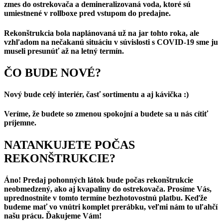
zmes do ostrekovača a demineralizovaná voda, ktoré sú
umiestnené v rollboxe pred vstupom do predajne.
Rekonštrukcia bola naplánovaná už na jar tohto roka, ale
vzhľadom na nečakanú situáciu v súvislosti s COVID-19 sme ju
museli presunúť až na letný termín.
ČO BUDE NOVÉ?
Nový bude celý interiér, časť sortimentu a aj kávička :)
Veríme, že budete so zmenou spokojní a budete sa u nás cítiť
príjemne.
NATANKUJETE POČAS
REKONŠTRUKCIE?
Áno! Predaj pohonných látok bude počas rekonštrukcie
neobmedzený, ako aj kvapaliny do ostrekovača. Prosíme Vás,
uprednostnite v tomto termíne bezhotovostnú platbu. Keďže
budeme mať vo vnútri komplet prerábku, veľmi nám to uľahčí
našu prácu. Ďakujeme Vám!