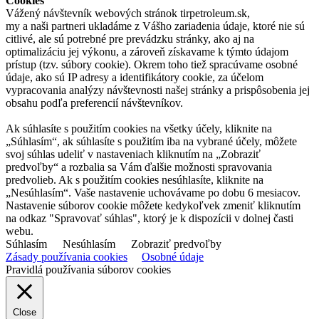
Cookies
Vážený návštevník webových stránok tirpetroleum.sk,
my a naši partneri ukladáme z Vášho zariadenia údaje, ktoré nie sú
citlivé, ale sú potrebné pre prevádzku stránky, ako aj na
optimalizáciu jej výkonu, a zároveň získavame k týmto údajom
prístup (tzv. súbory cookie). Okrem toho tiež spracúvame osobné
údaje, ako sú IP adresy a identifikátory cookie, za účelom
vypracovania analýzy návštevnosti našej stránky a prispôsobenia jej
obsahu podľa preferencií návštevníkov.
Ak súhlasíte s použitím cookies na všetky účely, kliknite na
„Súhlasím“, ak súhlasíte s použitím iba na vybrané účely, môžete
svoj súhlas udeliť v nastaveniach kliknutím na „Zobraziť
predvoľby“ a rozbalia sa Vám ďalšie možnosti spravovania
predvolieb. Ak s použitím cookies nesúhlasíte, kliknite na
„Nesúhlasím“. Vaše nastavenie uchovávame po dobu 6 mesiacov.
Nastavenie súborov cookie môžete kedykoľvek zmeniť kliknutím
na odkaz "Spravovať súhlas", ktorý je k dispozícii v dolnej časti
webu.
Súhlasím
Nesúhlasím
Zobraziť predvoľby
Zásady používania cookies
Osobné údaje
Pravidlá používania súborov cookies
Close