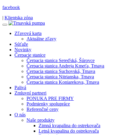
facebook
|
Klientska zóna
Zľavová karta
Aktuálne zľavy
Súťaže
Novinky
Čerpacie stanice
Čerpacia stanica Sereďská, Šúrovce
Čerpacia stanica Andreja Kmeťa, Trnava
Čerpacia stanica Suchovská, Trnava
Čerpacia stanica Nitrianska, Trnava
Čerpacia stanica Koniarekova, Trnava
Palivá
Zmluvní partneri
PONUKA PRE FIRMY
Podmienky spolupráce
Referenčné ceny
O nás
Naše produkty
Zimná kvapalina do ostrekovača
Letná kvapalina do ostrekovača