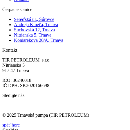
Čerpacie stanice
Sereďská ul., Šúrovce
Andreja Kmeťa, Trnava
Suchovská 12, Trnava
Nitrianska 5, Trnava
Koniarekova 20/A, Trnava
Kontakt
TIR PETROLEUM, s.r.o.
Nitrianska 5
917 47 Trnava
IČO: 36246018
IČ DPH: SK2020166698
Sledujte nás
© 2025 Trnavská pumpa (TIR PETROLEUM)
späť hore