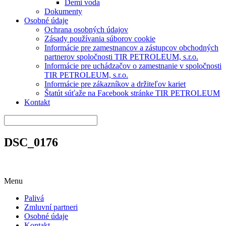
Demi voda
Dokumenty
Osobné údaje
Ochrana osobných údajov
Zásady používania súborov cookie
Informácie pre zamestnancov a zástupcov obchodných
partnerov spoločnosti TIR PETROLEUM, s.r.o.
Informácie pre uchádzačov o zamestnanie v spoločnosti
TIR PETROLEUM, s.r.o.
Informácie pre zákazníkov a držiteľov kariet
Štatút súťaže na Facebook stránke TIR PETROLEUM
Kontakt
DSC_0176
Menu
Palivá
Zmluvní partneri
Osobné údaje
Kontakt