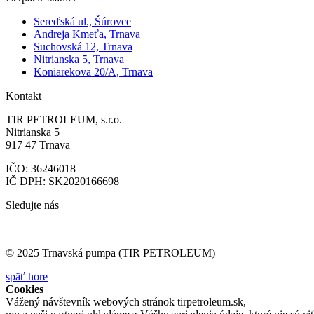
Sereďská ul., Šúrovce
Andreja Kmeťa, Trnava
Suchovská 12, Trnava
Nitrianska 5, Trnava
Koniarekova 20/A, Trnava
Kontakt
TIR PETROLEUM, s.r.o.
Nitrianska 5
917 47 Trnava
IČO: 36246018
IČ DPH: SK2020166698
Sledujte nás
© 2025 Trnavská pumpa (TIR PETROLEUM)
späť hore
Cookies
Vážený návštevník webových stránok tirpetroleum.sk,