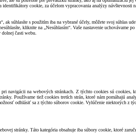
tlivé, ale sú potrebné pre prevádzku stránky, ako aj na optimalizáciu j
 identifikátory cookie, za účelom vypracovania analýzy návštevnosti na
m“, ak súhlasíte s použitím iba na vybrané účely, môžete svoj súhlas ud
 nesúhlasíte, kliknite na „Nesúhlasím“. Vaše nastavenie uchovávame 
 dolnej časti webu.
 pri navigácii na webových stránkach. Z týchto cookies sú cookies, k
ránky. Používame tiež cookies tretích strán, ktoré nám pomáhajú anal
ožnosť odhlásiť sa z týchto súborov cookie. Vylúčenie niektorých z t
ovej stránky. Táto kategória obsahuje iba súbory cookie, ktoré zaruč