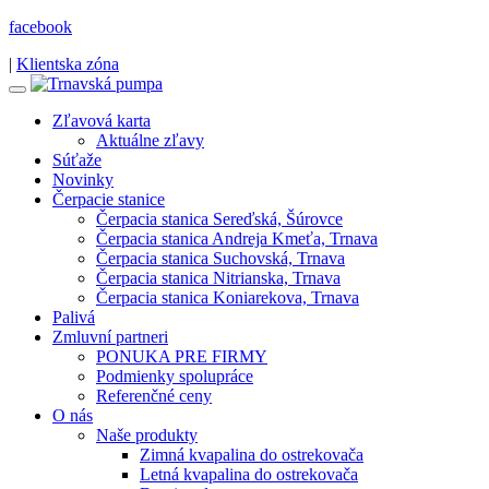
facebook
|
Klientska zóna
Zľavová karta
Aktuálne zľavy
Súťaže
Novinky
Čerpacie stanice
Čerpacia stanica Sereďská, Šúrovce
Čerpacia stanica Andreja Kmeťa, Trnava
Čerpacia stanica Suchovská, Trnava
Čerpacia stanica Nitrianska, Trnava
Čerpacia stanica Koniarekova, Trnava
Palivá
Zmluvní partneri
PONUKA PRE FIRMY
Podmienky spolupráce
Referenčné ceny
O nás
Naše produkty
Zimná kvapalina do ostrekovača
Letná kvapalina do ostrekovača