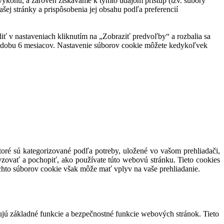
ej výkonu, a zároveň získavame k týmto údajom prístup (tzv. súbory
šej stránky a prispôsobenia jej obsahu podľa preferencií
eliť v nastaveniach kliknutím na „Zobraziť predvoľby“ a rozbalia sa
po dobu 6 mesiacov. Nastavenie súborov cookie môžete kedykoľvek
toré sú kategorizované podľa potreby, uložené vo vašom prehliadači,
yzovať a pochopiť, ako používate túto webovú stránku. Tieto cookies
ýchto súborov cookie však môže mať vplyv na vaše prehliadanie.
ujú základné funkcie a bezpečnostné funkcie webových stránok. Tieto