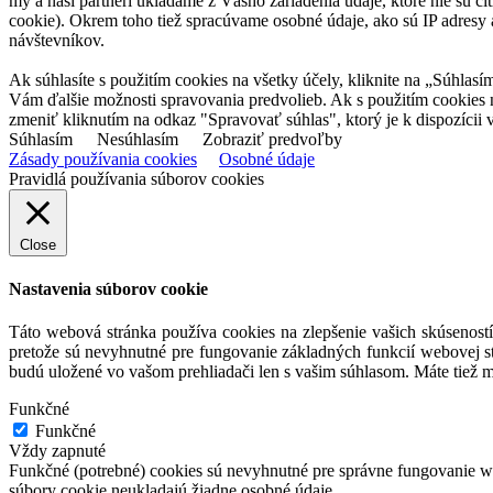
my a naši partneri ukladáme z Vášho zariadenia údaje, ktoré nie sú ci
cookie). Okrem toho tiež spracúvame osobné údaje, ako sú IP adresy a
návštevníkov.
Ak súhlasíte s použitím cookies na všetky účely, kliknite na „Súhlasí
Vám ďalšie možnosti spravovania predvolieb. Ak s použitím cookies
zmeniť kliknutím na odkaz "Spravovať súhlas", ktorý je k dispozícii v
Súhlasím
Nesúhlasím
Zobraziť predvoľby
Zásady používania cookies
Osobné údaje
Pravidlá používania súborov cookies
Close
Nastavenia súborov cookie
Táto webová stránka používa cookies na zlepšenie vašich skúseností
pretože sú nevyhnutné pre fungovanie základných funkcií webovej st
budú uložené vo vašom prehliadači len s vašim súhlasom. Máte tiež m
Funkčné
Funkčné
Vždy zapnuté
Funkčné (potrebné) cookies sú nevyhnutné pre správne fungovanie web
súbory cookie neukladajú žiadne osobné údaje.