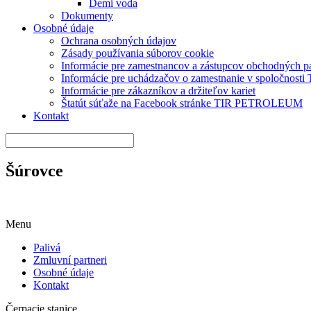
Demi voda
Dokumenty
Osobné údaje
Ochrana osobných údajov
Zásady používania súborov cookie
Informácie pre zamestnancov a zástupcov obchodných 
Informácie pre uchádzačov o zamestnanie v spoločnos
Informácie pre zákazníkov a držiteľov kariet
Štatút súťaže na Facebook stránke TIR PETROLEUM
Kontakt
Šúrovce
Menu
Palivá
Zmluvní partneri
Osobné údaje
Kontakt
Čerpacie stanice