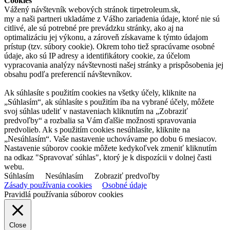
Cookies
Vážený návštevník webových stránok tirpetroleum.sk,
my a naši partneri ukladáme z Vášho zariadenia údaje, ktoré nie sú
citlivé, ale sú potrebné pre prevádzku stránky, ako aj na
optimalizáciu jej výkonu, a zároveň získavame k týmto údajom
prístup (tzv. súbory cookie). Okrem toho tiež spracúvame osobné
údaje, ako sú IP adresy a identifikátory cookie, za účelom
vypracovania analýzy návštevnosti našej stránky a prispôsobenia jej
obsahu podľa preferencií návštevníkov.
Ak súhlasíte s použitím cookies na všetky účely, kliknite na
„Súhlasím“, ak súhlasíte s použitím iba na vybrané účely, môžete
svoj súhlas udeliť v nastaveniach kliknutím na „Zobraziť
predvoľby“ a rozbalia sa Vám ďalšie možnosti spravovania
predvolieb. Ak s použitím cookies nesúhlasíte, kliknite na
„Nesúhlasím“. Vaše nastavenie uchovávame po dobu 6 mesiacov.
Nastavenie súborov cookie môžete kedykoľvek zmeniť kliknutím
na odkaz "Spravovať súhlas", ktorý je k dispozícii v dolnej časti
webu.
Súhlasím
Nesúhlasím
Zobraziť predvoľby
Zásady používania cookies
Osobné údaje
Pravidlá používania súborov cookies
Close