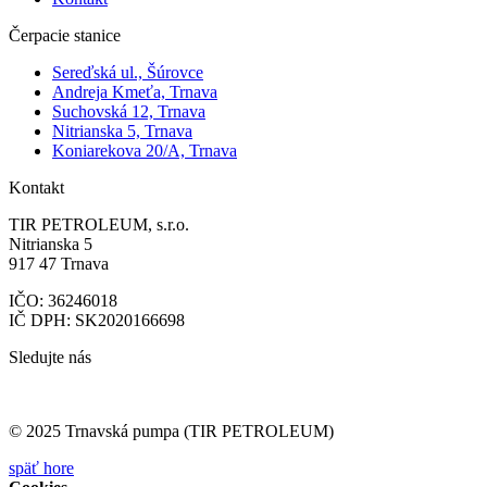
Čerpacie stanice
Sereďská ul., Šúrovce
Andreja Kmeťa, Trnava
Suchovská 12, Trnava
Nitrianska 5, Trnava
Koniarekova 20/A, Trnava
Kontakt
TIR PETROLEUM, s.r.o.
Nitrianska 5
917 47 Trnava
IČO: 36246018
IČ DPH: SK2020166698
Sledujte nás
© 2025 Trnavská pumpa (TIR PETROLEUM)
späť hore