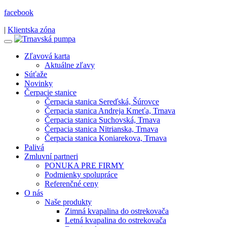
facebook
|
Klientska zóna
Zľavová karta
Aktuálne zľavy
Súťaže
Novinky
Čerpacie stanice
Čerpacia stanica Sereďská, Šúrovce
Čerpacia stanica Andreja Kmeťa, Trnava
Čerpacia stanica Suchovská, Trnava
Čerpacia stanica Nitrianska, Trnava
Čerpacia stanica Koniarekova, Trnava
Palivá
Zmluvní partneri
PONUKA PRE FIRMY
Podmienky spolupráce
Referenčné ceny
O nás
Naše produkty
Zimná kvapalina do ostrekovača
Letná kvapalina do ostrekovača