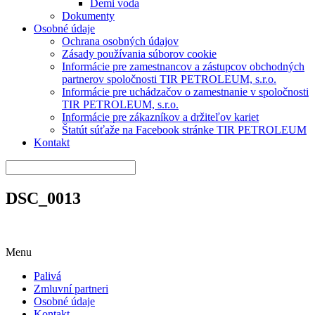
Demi voda
Dokumenty
Osobné údaje
Ochrana osobných údajov
Zásady používania súborov cookie
Informácie pre zamestnancov a zástupcov obchodných
partnerov spoločnosti TIR PETROLEUM, s.r.o.
Informácie pre uchádzačov o zamestnanie v spoločnosti
TIR PETROLEUM, s.r.o.
Informácie pre zákazníkov a držiteľov kariet
Štatút súťaže na Facebook stránke TIR PETROLEUM
Kontakt
DSC_0013
Menu
Palivá
Zmluvní partneri
Osobné údaje
Kontakt