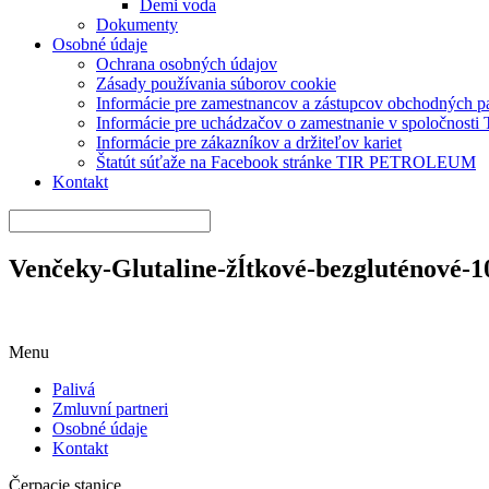
Demi voda
Dokumenty
Osobné údaje
Ochrana osobných údajov
Zásady používania súborov cookie
Informácie pre zamestnancov a zástupcov obchodných 
Informácie pre uchádzačov o zamestnanie v spoločnos
Informácie pre zákazníkov a držiteľov kariet
Štatút súťaže na Facebook stránke TIR PETROLEUM
Kontakt
Venčeky-Glutaline-žĺtkové-bezgluténové-
Menu
Palivá
Zmluvní partneri
Osobné údaje
Kontakt
Čerpacie stanice