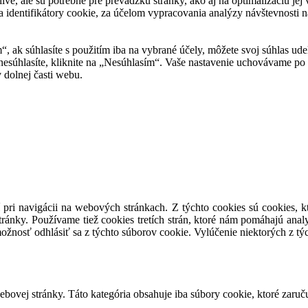
tlivé, ale sú potrebné pre prevádzku stránky, ako aj na optimalizáciu j
 identifikátory cookie, za účelom vypracovania analýzy návštevnosti na
m“, ak súhlasíte s použitím iba na vybrané účely, môžete svoj súhlas ud
 nesúhlasíte, kliknite na „Nesúhlasím“. Vaše nastavenie uchovávame 
 dolnej časti webu.
 pri navigácii na webových stránkach. Z týchto cookies sú cookies, k
ránky. Používame tiež cookies tretích strán, ktoré nám pomáhajú anal
ožnosť odhlásiť sa z týchto súborov cookie. Vylúčenie niektorých z t
ovej stránky. Táto kategória obsahuje iba súbory cookie, ktoré zaruč