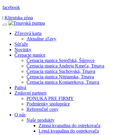
facebook
|
Klientska zóna
Zľavová karta
Aktuálne zľavy
Súťaže
Novinky
Čerpacie stanice
Čerpacia stanica Sereďská, Šúrovce
Čerpacia stanica Andreja Kmeťa, Trnava
Čerpacia stanica Suchovská, Trnava
Čerpacia stanica Nitrianska, Trnava
Čerpacia stanica Koniarekova, Trnava
Palivá
Zmluvní partneri
PONUKA PRE FIRMY
Podmienky spolupráce
Referenčné ceny
O nás
Naše produkty
Zimná kvapalina do ostrekovača
Letná kvapalina do ostrekovača