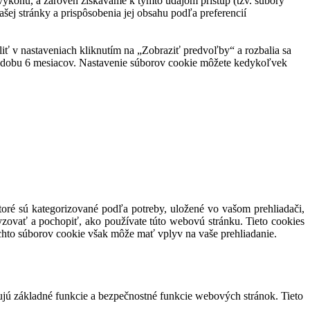
ej výkonu, a zároveň získavame k týmto údajom prístup (tzv. súbory
šej stránky a prispôsobenia jej obsahu podľa preferencií
eliť v nastaveniach kliknutím na „Zobraziť predvoľby“ a rozbalia sa
po dobu 6 mesiacov. Nastavenie súborov cookie môžete kedykoľvek
toré sú kategorizované podľa potreby, uložené vo vašom prehliadači,
yzovať a pochopiť, ako používate túto webovú stránku. Tieto cookies
ýchto súborov cookie však môže mať vplyv na vaše prehliadanie.
ujú základné funkcie a bezpečnostné funkcie webových stránok. Tieto