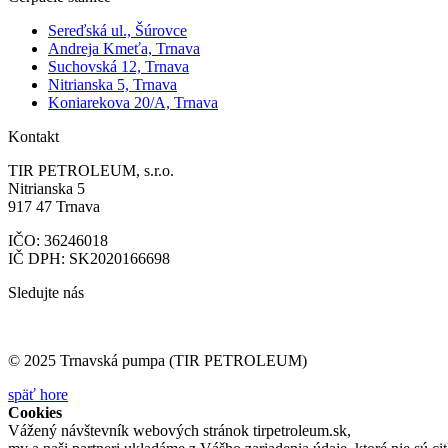
Sereďská ul., Šúrovce
Andreja Kmeťa, Trnava
Suchovská 12, Trnava
Nitrianska 5, Trnava
Koniarekova 20/A, Trnava
Kontakt
TIR PETROLEUM, s.r.o.
Nitrianska 5
917 47 Trnava
IČO: 36246018
IČ DPH: SK2020166698
Sledujte nás
© 2025 Trnavská pumpa (TIR PETROLEUM)
späť hore
Cookies
Vážený návštevník webových stránok tirpetroleum.sk,