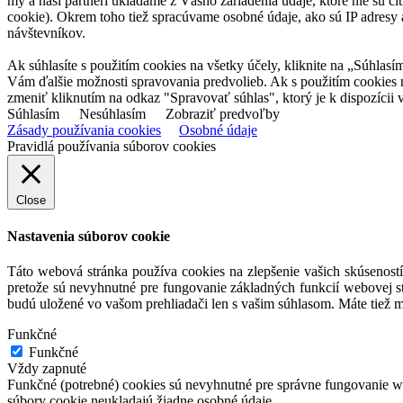
my a naši partneri ukladáme z Vášho zariadenia údaje, ktoré nie sú ci
cookie). Okrem toho tiež spracúvame osobné údaje, ako sú IP adresy a
návštevníkov.
Ak súhlasíte s použitím cookies na všetky účely, kliknite na „Súhlasí
Vám ďalšie možnosti spravovania predvolieb. Ak s použitím cookies
zmeniť kliknutím na odkaz "Spravovať súhlas", ktorý je k dispozícii v
Súhlasím
Nesúhlasím
Zobraziť predvoľby
Zásady používania cookies
Osobné údaje
Pravidlá používania súborov cookies
Close
Nastavenia súborov cookie
Táto webová stránka používa cookies na zlepšenie vašich skúseností
pretože sú nevyhnutné pre fungovanie základných funkcií webovej st
budú uložené vo vašom prehliadači len s vašim súhlasom. Máte tiež m
Funkčné
Funkčné
Vždy zapnuté
Funkčné (potrebné) cookies sú nevyhnutné pre správne fungovanie web
súbory cookie neukladajú žiadne osobné údaje.