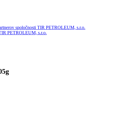
partnerov spoločnosti TIR PETROLEUM, s.r.o.
ti TIR PETROLEUM, s.r.o.
105g