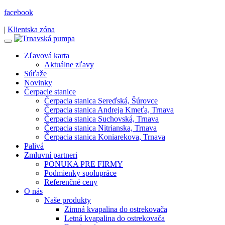
facebook
|
Klientska zóna
Zľavová karta
Aktuálne zľavy
Súťaže
Novinky
Čerpacie stanice
Čerpacia stanica Sereďská, Šúrovce
Čerpacia stanica Andreja Kmeťa, Trnava
Čerpacia stanica Suchovská, Trnava
Čerpacia stanica Nitrianska, Trnava
Čerpacia stanica Koniarekova, Trnava
Palivá
Zmluvní partneri
PONUKA PRE FIRMY
Podmienky spolupráce
Referenčné ceny
O nás
Naše produkty
Zimná kvapalina do ostrekovača
Letná kvapalina do ostrekovača