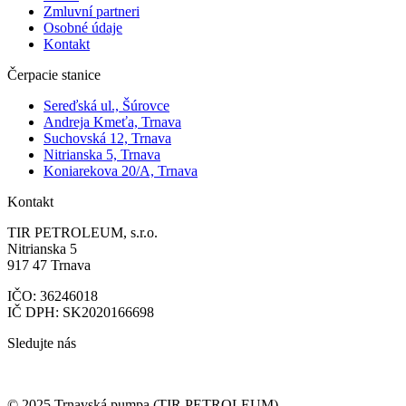
Zmluvní partneri
Osobné údaje
Kontakt
Čerpacie stanice
Sereďská ul., Šúrovce
Andreja Kmeťa, Trnava
Suchovská 12, Trnava
Nitrianska 5, Trnava
Koniarekova 20/A, Trnava
Kontakt
TIR PETROLEUM, s.r.o.
Nitrianska 5
917 47 Trnava
IČO: 36246018
IČ DPH: SK2020166698
Sledujte nás
© 2025 Trnavská pumpa (TIR PETROLEUM)