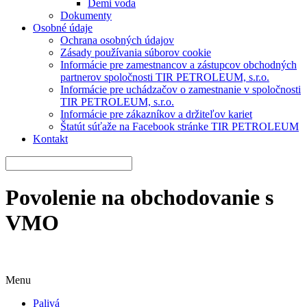
Demi voda
Dokumenty
Osobné údaje
Ochrana osobných údajov
Zásady používania súborov cookie
Informácie pre zamestnancov a zástupcov obchodných
partnerov spoločnosti TIR PETROLEUM, s.r.o.
Informácie pre uchádzačov o zamestnanie v spoločnosti
TIR PETROLEUM, s.r.o.
Informácie pre zákazníkov a držiteľov kariet
Štatút súťaže na Facebook stránke TIR PETROLEUM
Kontakt
Povolenie na obchodovanie s
VMO
Menu
Palivá