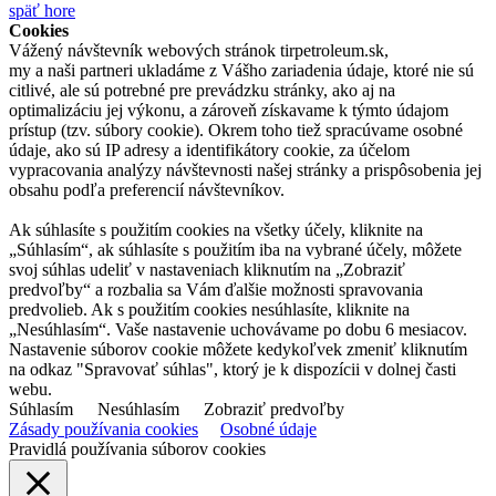
späť hore
Cookies
Vážený návštevník webových stránok tirpetroleum.sk,
my a naši partneri ukladáme z Vášho zariadenia údaje, ktoré nie sú
citlivé, ale sú potrebné pre prevádzku stránky, ako aj na
optimalizáciu jej výkonu, a zároveň získavame k týmto údajom
prístup (tzv. súbory cookie). Okrem toho tiež spracúvame osobné
údaje, ako sú IP adresy a identifikátory cookie, za účelom
vypracovania analýzy návštevnosti našej stránky a prispôsobenia jej
obsahu podľa preferencií návštevníkov.
Ak súhlasíte s použitím cookies na všetky účely, kliknite na
„Súhlasím“, ak súhlasíte s použitím iba na vybrané účely, môžete
svoj súhlas udeliť v nastaveniach kliknutím na „Zobraziť
predvoľby“ a rozbalia sa Vám ďalšie možnosti spravovania
predvolieb. Ak s použitím cookies nesúhlasíte, kliknite na
„Nesúhlasím“. Vaše nastavenie uchovávame po dobu 6 mesiacov.
Nastavenie súborov cookie môžete kedykoľvek zmeniť kliknutím
na odkaz "Spravovať súhlas", ktorý je k dispozícii v dolnej časti
webu.
Súhlasím
Nesúhlasím
Zobraziť predvoľby
Zásady používania cookies
Osobné údaje
Pravidlá používania súborov cookies