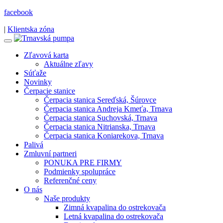
facebook
|
Klientska zóna
Zľavová karta
Aktuálne zľavy
Súťaže
Novinky
Čerpacie stanice
Čerpacia stanica Sereďská, Šúrovce
Čerpacia stanica Andreja Kmeťa, Trnava
Čerpacia stanica Suchovská, Trnava
Čerpacia stanica Nitrianska, Trnava
Čerpacia stanica Koniarekova, Trnava
Palivá
Zmluvní partneri
PONUKA PRE FIRMY
Podmienky spolupráce
Referenčné ceny
O nás
Naše produkty
Zimná kvapalina do ostrekovača
Letná kvapalina do ostrekovača