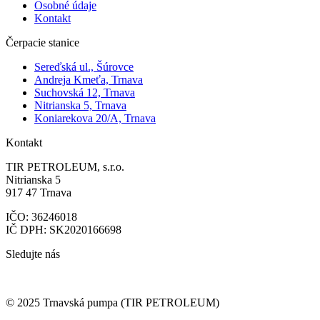
Osobné údaje
Kontakt
Čerpacie stanice
Sereďská ul., Šúrovce
Andreja Kmeťa, Trnava
Suchovská 12, Trnava
Nitrianska 5, Trnava
Koniarekova 20/A, Trnava
Kontakt
TIR PETROLEUM, s.r.o.
Nitrianska 5
917 47 Trnava
IČO: 36246018
IČ DPH: SK2020166698
Sledujte nás
© 2025 Trnavská pumpa (TIR PETROLEUM)