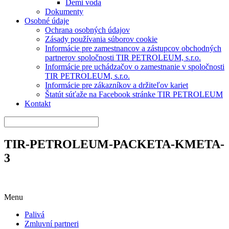
Demi voda
Dokumenty
Osobné údaje
Ochrana osobných údajov
Zásady používania súborov cookie
Informácie pre zamestnancov a zástupcov obchodných
partnerov spoločnosti TIR PETROLEUM, s.r.o.
Informácie pre uchádzačov o zamestnanie v spoločnosti
TIR PETROLEUM, s.r.o.
Informácie pre zákazníkov a držiteľov kariet
Štatút súťaže na Facebook stránke TIR PETROLEUM
Kontakt
TIR-PETROLEUM-PACKETA-KMETA-
3
Menu
Palivá
Zmluvní partneri