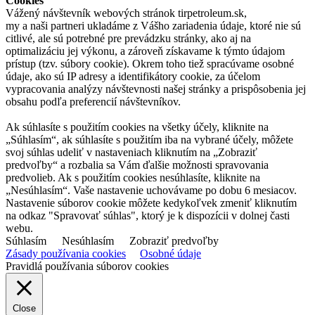
Cookies
Vážený návštevník webových stránok tirpetroleum.sk,
my a naši partneri ukladáme z Vášho zariadenia údaje, ktoré nie sú
citlivé, ale sú potrebné pre prevádzku stránky, ako aj na
optimalizáciu jej výkonu, a zároveň získavame k týmto údajom
prístup (tzv. súbory cookie). Okrem toho tiež spracúvame osobné
údaje, ako sú IP adresy a identifikátory cookie, za účelom
vypracovania analýzy návštevnosti našej stránky a prispôsobenia jej
obsahu podľa preferencií návštevníkov.
Ak súhlasíte s použitím cookies na všetky účely, kliknite na
„Súhlasím“, ak súhlasíte s použitím iba na vybrané účely, môžete
svoj súhlas udeliť v nastaveniach kliknutím na „Zobraziť
predvoľby“ a rozbalia sa Vám ďalšie možnosti spravovania
predvolieb. Ak s použitím cookies nesúhlasíte, kliknite na
„Nesúhlasím“. Vaše nastavenie uchovávame po dobu 6 mesiacov.
Nastavenie súborov cookie môžete kedykoľvek zmeniť kliknutím
na odkaz "Spravovať súhlas", ktorý je k dispozícii v dolnej časti
webu.
Súhlasím
Nesúhlasím
Zobraziť predvoľby
Zásady používania cookies
Osobné údaje
Pravidlá používania súborov cookies
Close