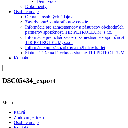
Demi voda
Dokumenty
Osobné údaje
Ochrana osobných údajov
Zásady používania súborov cookie
Informácie pre zamestnancov a zástupcov obchodných
partnerov spoločnosti TIR PETROLEUM, s.r.o.
Informácie pre uchádzačov o zamestnanie v spoločnosti
TIR PETROLEUM, s.r.o.
Informácie pre zákazníkov a držiteľov kariet
Štatút súťaže na Facebook stránke TIR PETROLEUM
Kontakt
DSC05434_export
Menu
Palivá
Zmluvní partneri
Osobné údaje
Kontakt