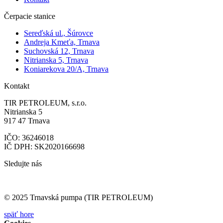
Čerpacie stanice
Sereďská ul., Šúrovce
Andreja Kmeťa, Trnava
Suchovská 12, Trnava
Nitrianska 5, Trnava
Koniarekova 20/A, Trnava
Kontakt
TIR PETROLEUM, s.r.o.
Nitrianska 5
917 47 Trnava
IČO: 36246018
IČ DPH: SK2020166698
Sledujte nás
© 2025 Trnavská pumpa (TIR PETROLEUM)
späť hore