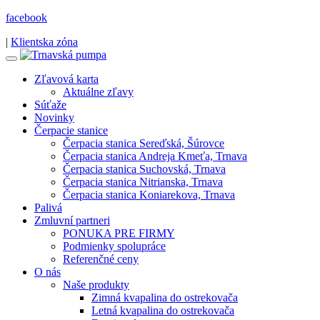
facebook
|
Klientska zóna
Zľavová karta
Aktuálne zľavy
Súťaže
Novinky
Čerpacie stanice
Čerpacia stanica Sereďská, Šúrovce
Čerpacia stanica Andreja Kmeťa, Trnava
Čerpacia stanica Suchovská, Trnava
Čerpacia stanica Nitrianska, Trnava
Čerpacia stanica Koniarekova, Trnava
Palivá
Zmluvní partneri
PONUKA PRE FIRMY
Podmienky spolupráce
Referenčné ceny
O nás
Naše produkty
Zimná kvapalina do ostrekovača
Letná kvapalina do ostrekovača