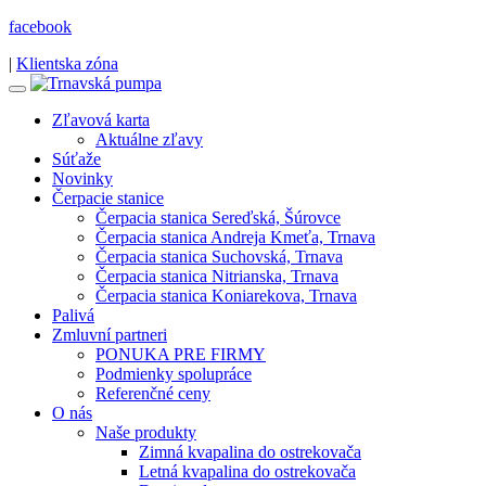
facebook
|
Klientska zóna
Zľavová karta
Aktuálne zľavy
Súťaže
Novinky
Čerpacie stanice
Čerpacia stanica Sereďská, Šúrovce
Čerpacia stanica Andreja Kmeťa, Trnava
Čerpacia stanica Suchovská, Trnava
Čerpacia stanica Nitrianska, Trnava
Čerpacia stanica Koniarekova, Trnava
Palivá
Zmluvní partneri
PONUKA PRE FIRMY
Podmienky spolupráce
Referenčné ceny
O nás
Naše produkty
Zimná kvapalina do ostrekovača
Letná kvapalina do ostrekovača