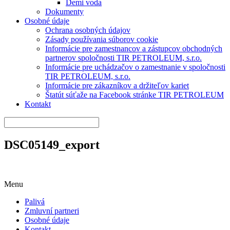
Demi voda
Dokumenty
Osobné údaje
Ochrana osobných údajov
Zásady používania súborov cookie
Informácie pre zamestnancov a zástupcov obchodných
partnerov spoločnosti TIR PETROLEUM, s.r.o.
Informácie pre uchádzačov o zamestnanie v spoločnosti
TIR PETROLEUM, s.r.o.
Informácie pre zákazníkov a držiteľov kariet
Štatút súťaže na Facebook stránke TIR PETROLEUM
Kontakt
DSC05149_export
Menu
Palivá
Zmluvní partneri
Osobné údaje
Kontakt