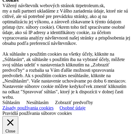
Cookies
Vážený návštevník webových stránok tirpetroleum.sk,
my a naši partneri ukladáme z Vášho zariadenia údaje, ktoré nie sú
citlivé, ale sú potrebné pre prevádzku stránky, ako aj na
optimalizáciu jej výkonu, a zároveň získavame k týmto údajom
prístup (tzv. súbory cookie). Okrem toho tiež spracúvame osobné
údaje, ako sú IP adresy a identifikátory cookie, za účelom
vypracovania analýzy návštevnosti našej stránky a prispôsobenia jej
obsahu podľa preferencií návštevníkov.
Ak súhlasíte s použitím cookies na všetky účely, kliknite na
„Súhlasím“, ak súhlasíte s použitím iba na vybrané účely, môžete
svoj súhlas udeliť v nastaveniach kliknutím na „Zobraziť
predvoľby“ a rozbalia sa Vám ďalšie možnosti spravovania
predvolieb. Ak s použitím cookies nesúhlasíte, kliknite na
„Nesúhlasím“. Vaše nastavenie uchovávame po dobu 6 mesiacov.
Nastavenie súborov cookie môžete kedykoľvek zmeniť kliknutím
na odkaz "Spravovať súhlas", ktorý je k dispozícii v dolnej časti
webu.
Súhlasím
Nesúhlasím
Zobraziť predvoľby
Zásady používania cookies
Osobné údaje
Pravidlá používania súborov cookies
Close