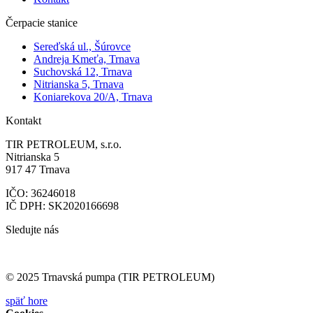
Čerpacie stanice
Sereďská ul., Šúrovce
Andreja Kmeťa, Trnava
Suchovská 12, Trnava
Nitrianska 5, Trnava
Koniarekova 20/A, Trnava
Kontakt
TIR PETROLEUM, s.r.o.
Nitrianska 5
917 47 Trnava
IČO: 36246018
IČ DPH: SK2020166698
Sledujte nás
© 2025 Trnavská pumpa (TIR PETROLEUM)
späť hore